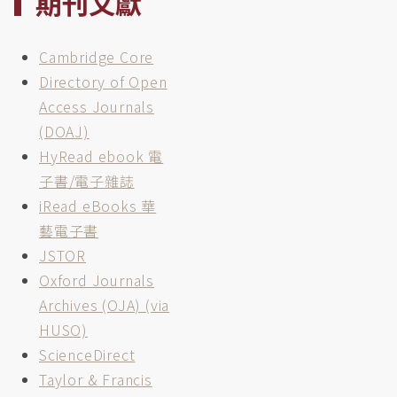
期刊文獻
Cambridge Core
Directory of Open
Access Journals
(DOAJ)
HyRead ebook 電
子書/電子雜誌
iRead eBooks 華
藝電子書
JSTOR
Oxford Journals
Archives (OJA) (via
HUSO)
ScienceDirect
Taylor & Francis