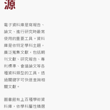
源
單
-
人
文
社
電子資料庫是寫報告、
會
論文、進行研究時最常
學
使用的重要工具。資料
科
庫是依特定學科主題，
廣泛蒐集文獻，包括期
刊文獻、研究報告、專
利標準、會議論文等各
種資料類型的工具，透
過關鍵字可快速查詢相
關文獻。
圖書館有上百種學術資
料庫，依學科屬性精選