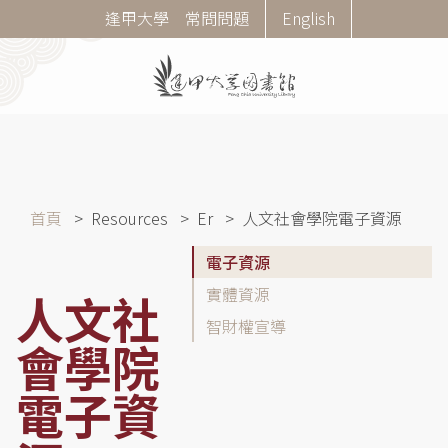
移
Corner
逢甲大學
常問問題
English
至
Menu
主
內
容
導
首頁
Resources
Er
人文社會學院電子資源
航
學
電子資源
連
院
結
實體資源
人文社
資
智財權宣導
源
會學院
指
引
電子資
側
選