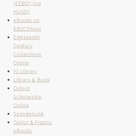
(EEBO) (via
HUSO)
eBooks on
EBSCOhost
Eighteenth
Century
Collections
Online
IG Library
Library & Book
Oxford
Scholarship
Online
SpringerLink
Taylor & Francis
eBooks