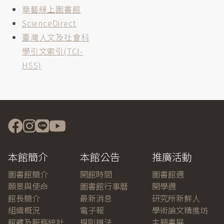
華藝線上圖書館
ScienceDirect
臺灣人文及社會科
學引文索引(TCI-
HSS)
本館簡介
本館公告
推廣活動
圖書館簡介
開館時間
圖書館週
願景與使命
圖書館行事曆
開學週
館長簡介
最新消息
研究所新鮮人
組織概況
電子報
學術論文精進坊
館藏及服務統計
規則辦法
主題書展