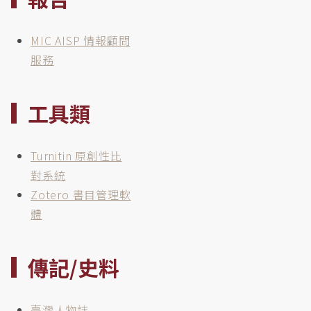
MIC AISP 情報顧問
服務
工具類
Turnitin 原創性比
對系統
Zotero 書目管理軟
體
傳記/史料
臺灣人物誌