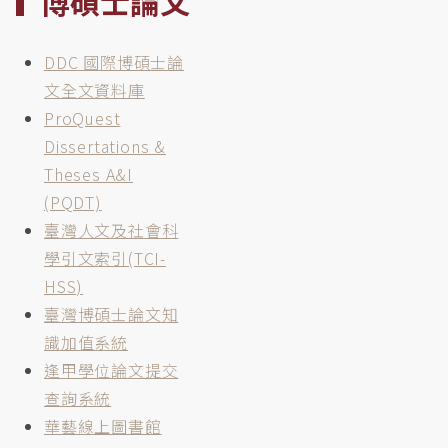
博碩士論文
DDC 國際博碩士論
文全文資料庫
ProQuest
Dissertations &
Theses A&I
(PQDT)
臺灣人文及社會科
學引文索引(TCI-
HSS)
臺灣博碩士論文知
識加值系統
逢甲學位論文提交
查詢系統
華藝線上圖書館