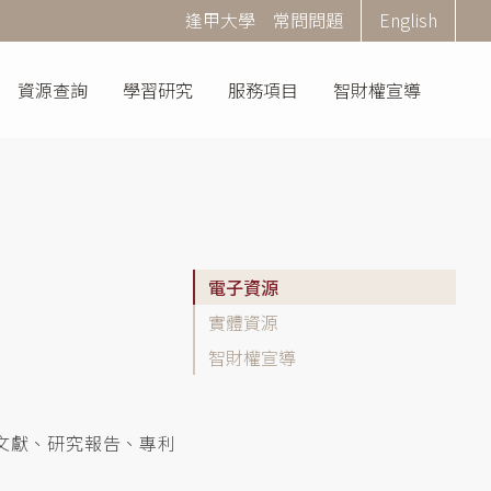
Corner
逢甲大學
常問問題
English
Menu
資源查詢
學習研究
服務項目
智財權宣導
學
電子資源
院
實體資源
資
智財權宣導
源
指
引
側
文獻、研究報告、專利
選