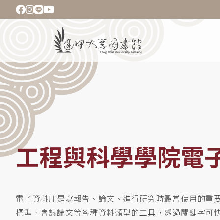
移
至
主
Main
內
navigation
容
導
航
連
結
工程與科學學院電
電子資料庫是寫報告、論文、進行研究時最常使用的重
標準、會議論文等各種資料類型的工具，透過關鍵字可