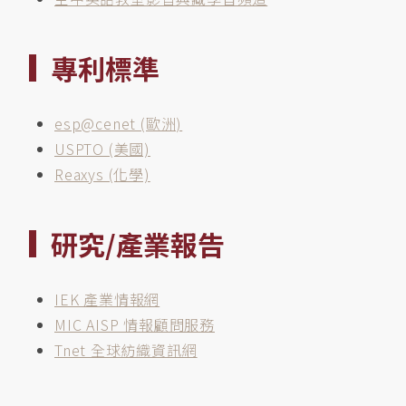
專利標準
esp@cenet (歐洲)
USPTO (美國)
Reaxys (化學)
研究/產業報告
IEK 產業情報網
MIC AISP 情報顧問服務
Tnet 全球紡織資訊網