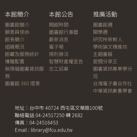
本館簡介
本館公告
推廣活動
圖書館簡介
開館時間
圖書館週
願景與使命
圖書館行事曆
開學週
館長簡介
最新消息
研究所新鮮人
組織概況
電子報
學術論文精進坊
館藏及服務統計
規則辦法
主題書展
樓層配置
智慧財產權宣告
愛閱分享王
無障礙圖書資訊服
志工招募
圖書資訊專業學分
務
班
圖書館 360 環景
台灣電子書合作社
中華資訊素養學會
地址：台中市 40724 西屯區文華路100號
聯絡電話 04-24517250 轉 2682
傳真：04-24516453
Email : library@fcu.edu.tw