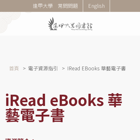
移
Corner
逢甲大學
常問問題
English
至
Menu
主
內
容
導
首頁
電子資源指引
IRead EBooks 華藝電子書
航
連
結
iRead eBooks 華
藝電子書