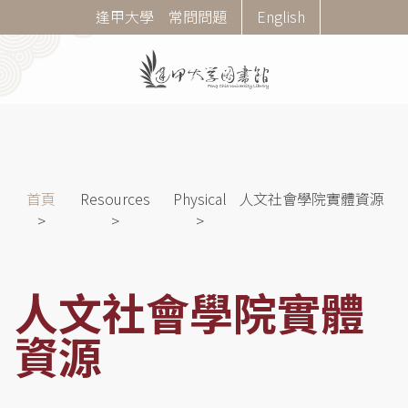
移
Corner
逢甲大學
常問問題
English
至
Menu
主
內
容
導
首頁
Resources
Physical
人文社會學院實體資源
航
連
結
人文社會學院實體
資源