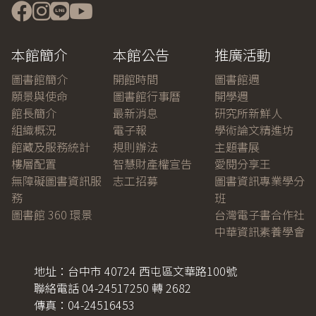
選
單
-
本館簡介
本館公告
推廣活動
人
文
圖書館簡介
開館時間
圖書館週
社
願景與使命
圖書館行事曆
開學週
會
館長簡介
最新消息
研究所新鮮人
學
組織概況
電子報
學術論文精進坊
科
館藏及服務統計
規則辦法
主題書展
樓層配置
智慧財產權宣告
愛閱分享王
無障礙圖書資訊服
志工招募
圖書資訊專業學分
務
班
圖書館 360 環景
台灣電子書合作社
中華資訊素養學會
地址：台中市 40724 西屯區文華路100號
聯絡電話 04-24517250 轉 2682
傳真：04-24516453