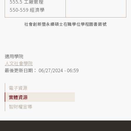
555.5 工廠管理
550-559 經濟學
社會創新暨永續碩士在職學位學程圖書類號
適用學院
人文社會學院
最後更新日期：
06/27/2024 - 06:59
學
電子資源
院
實體資源
資
智財權宣導
源
指
引
側