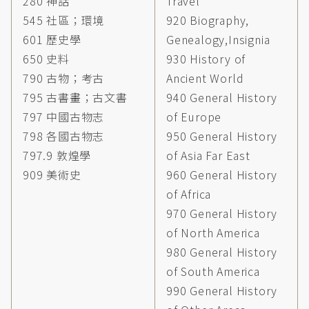
280 神話
Travel
545 社區；環境
920 Biography,
601 歷史學
Genealogy,Insignia
650 史料
930 History of
790 古物；考古
Ancient World
795 古書畫；古文書
940 General History
797 中國古物志
of Europe
798 各國古物志
950 General History
797.9 敦煌學
of Asia Far East
909 美術史
960 General History
of Africa
970 General History
of North America
980 General History
of South America
990 General History