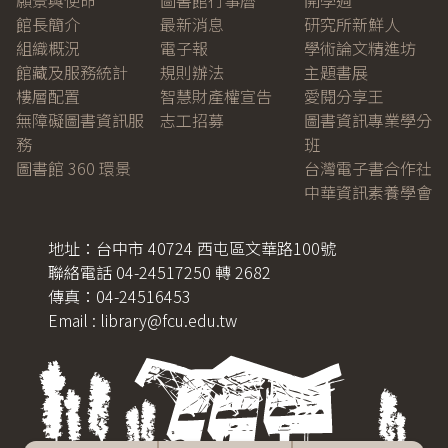
願景與使命
圖書館行事曆
開學週
館長簡介
最新消息
研究所新鮮人
組織概況
電子報
學術論文精進坊
館藏及服務統計
規則辦法
主題書展
樓層配置
智慧財產權宣告
愛閱分享王
無障礙圖書資訊服
志工招募
圖書資訊專業學分
務
班
圖書館 360 環景
台灣電子書合作社
中華資訊素養學會
地址：台中市 40724 西屯區文華路100號
聯絡電話 04-24517250 轉 2682
傳真：04-24516453
Email : library@fcu.edu.tw