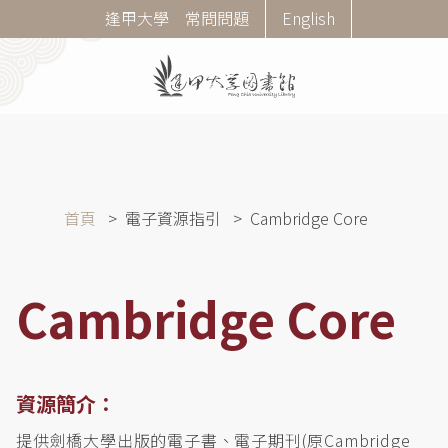
移
Corner
逢甲大學
常問問題
English
至
Menu
主
內
容
導
首頁
電子資源指引
Cambridge Core
航
連
結
Cambridge Core
資源簡介：
提供劍橋大學出版的電子書、電子期刊(原Cambridge