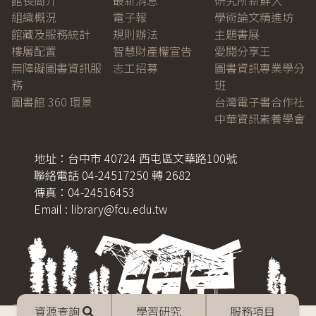
館長簡介
最新消息
研究所新鮮人
組織概況
電子報
學術論文精進坊
館藏及服務統計
規則辦法
主題書展
樓層配置
智慧財產權宣告
愛閱分享王
無障礙圖書資訊服
志工招募
圖書資訊專業學分
務
班
圖書館 360 環景
台灣電子書合作社
中華資訊素養學會
地址：台中市 40724 西屯區文華路100號
聯絡電話 04-24517250 轉 2682
傳真：04-24516453
Email : library@fcu.edu.tw
Mobile
資源查詢
學習研究
服務項目