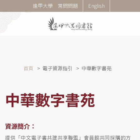
移
Corner
逢甲大學
常問問題
English
至
Menu
主
內
容
導
首頁
電子資源指引
中華數字書苑
航
連
結
中華數字書苑
資源簡介：
提供「中文電子書共建共享聯盟」會員館共同採購的方