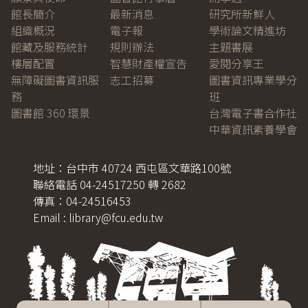
館長簡介
最新消息
研究所新鮮人
組織概況
電子報
學術論文精進坊
館藏及服務統計
規則辦法
主題書展
樓層配置
智慧財產權宣告
愛閱分享王
無障礙圖書資訊服
志工招募
圖書資訊專業學分
務
班
圖書館 360 環景
台灣電子書合作社
中華資訊素養學會
地址：台中市 40724 西屯區文華路100號
聯絡電話 04-24517250 轉 2682
傳真：04-24516453
Email : library@fcu.edu.tw