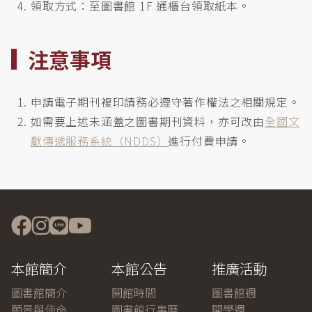
領取方式：至圖書館 1F 通櫃台領取紙本。
注意事項
申請電子期刊複印請務必遵守著作權法之相關規定。
如需要上述未涵蓋之圖書期刊資料，亦可改由
全國文
獻傳遞服務系統（NDDS）
進行付費申請。
本館簡介
本館公告
推廣活動
圖書館簡介
開館時間
圖書館週
願景與使命
圖書館行事曆
開學週