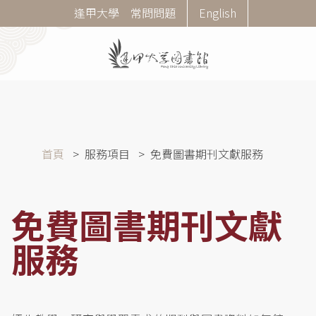
移
Corner
逢甲大學
常問問題
English
至
Menu
主
內
容
導
首頁
服務項目
免費圖書期刊文獻服務
航
連
結
免費圖書期刊文獻
服務