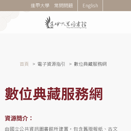
移
Corner
逢甲大學
常問問題
English
至
Menu
主
內
容
導
首頁
電子資源指引
數位典藏服務網
航
連
結
數位典藏服務網
資源簡介：
由國立公共資訊圖書館所建置，包含舊版報紙、古文