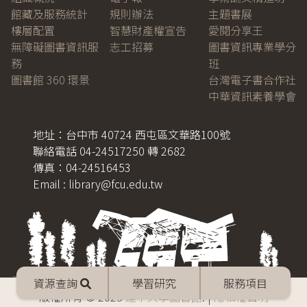
館藏及服務統計
規則辦法
主題書展
樓層配置
智慧財產權宣告
愛閱分享王
無障礙圖書資訊服
志工招募
圖書資訊專業學分
務
班
圖書館 360 環景
台灣電子書合作社
中華資訊素養學會
地址：台中市 40724 西屯區文華路100號
聯絡電話 04-24517250 轉 2682
傳真：04-24516453
Email : library@fcu.edu.tw
Mobile
資源查詢
學習研究
服務項目
menu
版權所有 © 2025
逢甲大學圖書館
. |
隱私權聲明