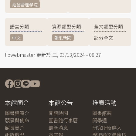
經營管理學院
語言分類
資源類型分類
全文類型分類
部分全文
中文
報紙新聞
libwebmaster
更新於
三, 03/13/2024 - 08:27
本館簡介
本館公告
推廣活動
圖書館簡介
開館時間
圖書館週
願景與使命
圖書館行事曆
開學週
館長簡介
最新消息
研究所新鮮人
組織概況
電子報
學術論文精進坊