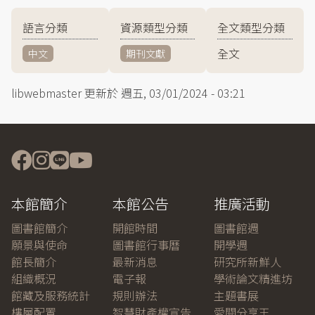
語言分類
資源類型分類
全文類型分類
全文
中文
期刊文獻
libwebmaster
更新於
週五, 03/01/2024 - 03:21
本館簡介
本館公告
推廣活動
圖書館簡介
開館時間
圖書館週
願景與使命
圖書館行事曆
開學週
館長簡介
最新消息
研究所新鮮人
組織概況
電子報
學術論文精進坊
館藏及服務統計
規則辦法
主題書展
樓層配置
智慧財產權宣告
愛閱分享王