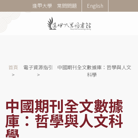
移
Corner
逢甲大學
常問問題
English
至
Menu
主
內
容
導
首頁
電子資源指引
中國期刊全文數據庫：哲學與人文
航
科學
連
結
中國期刊全文數據
庫：哲學與人文科
學