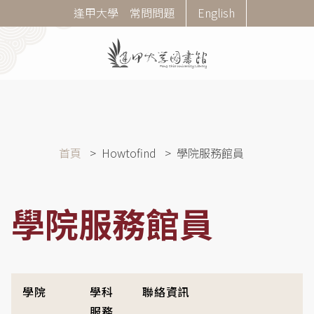
移
Corner
逢甲大學
常問問題
English
至
Menu
主
內
容
導
首頁
Howtofind
學院服務館員
航
連
結
學院服務館員
學院
學科
聯絡資訊
服務