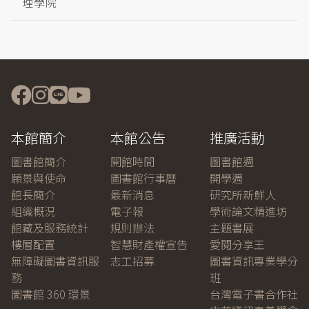
理學院
本館簡介
本館公告
推廣活動
圖書館簡介
開館時間
圖書館週
願景與使命
圖書館行事曆
開學週
館長簡介
最新消息
研究所新鮮人
組織概況
電子報
學術論文精進坊
館藏及服務統計
規則辦法
主題書展
樓層配置
智慧財產權宣告
愛閱分享王
無障礙圖書資訊服
志工招募
圖書資訊專業學分
務
班
圖書館 360 環景
台灣電子書合作社