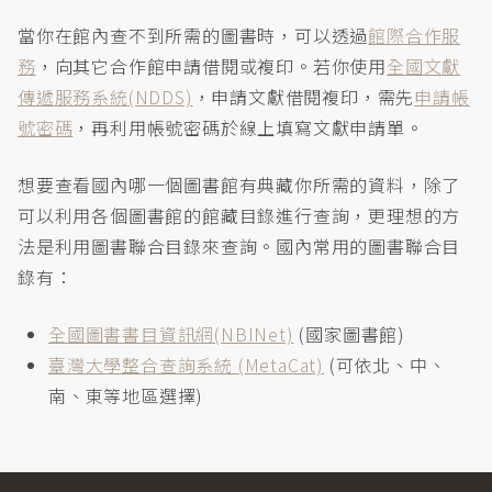
當你在館內查不到所需的圖書時，可以透過
館際合作服
務
，向其它合作館申請借閱或複印。若你使用
全國文獻
傳遞服務系統(NDDS)
，申請文獻借閱複印，需先
申請帳
號密碼
，再利用帳號密碼於線上填寫文獻申請單。
想要查看國內哪一個圖書館有典藏你所需的資料，除了
可以利用各個圖書館的館藏目錄進行查詢，更理想的方
法是利用圖書聯合目錄來查詢。國內常用的圖書聯合目
錄有：
全國圖書書目資訊網(NBINet)
(國家圖書館)
臺灣大學整合查詢系統 (MetaCat)
(可依北、中、
南、東等地區選擇)