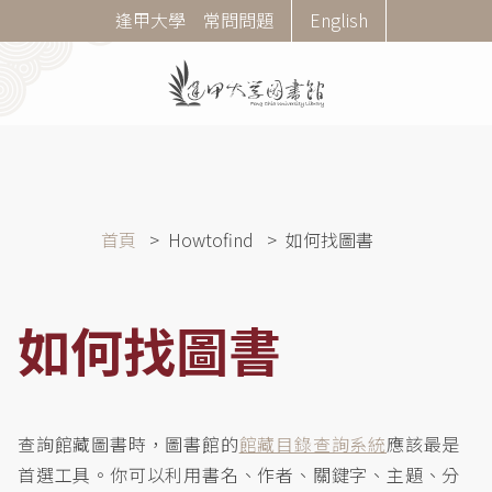
移
Corner
逢甲大學
常問問題
English
至
Menu
主
內
容
導
首頁
Howtofind
如何找圖書
航
連
結
如何找圖書
查詢館藏圖書時，圖書館的
館藏目錄查詢系統
應該最是
首選工具。你可以利用書名、作者、關鍵字、主題、分