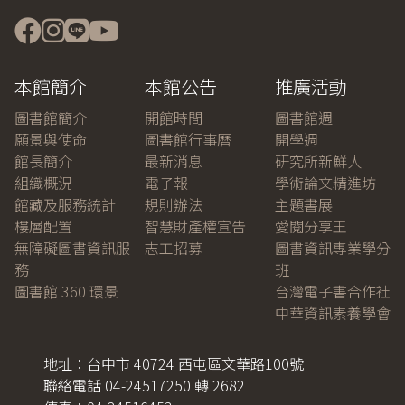
本館簡介
本館公告
推廣活動
圖書館簡介
開館時間
圖書館週
願景與使命
圖書館行事曆
開學週
館長簡介
最新消息
研究所新鮮人
組織概況
電子報
學術論文精進坊
館藏及服務統計
規則辦法
主題書展
樓層配置
智慧財產權宣告
愛閱分享王
無障礙圖書資訊服
志工招募
圖書資訊專業學分
務
班
圖書館 360 環景
台灣電子書合作社
中華資訊素養學會
地址：台中市 40724 西屯區文華路100號
聯絡電話 04-24517250 轉 2682