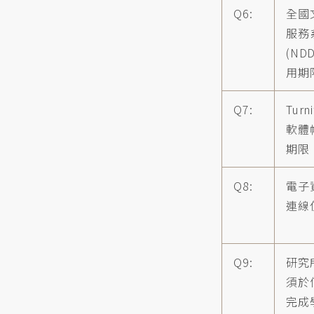
Q6:
全國
服務
(ND
用期
Q7:
Turn
軟體
期限
Q8:
電子
連線
Q9:
研究
須於
完成