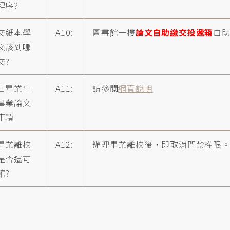
程序?
交紙本學
A10:
圖書館一樓
論文自助繳交投遞箱
自
文該到哪
交?
士畢業生
A11:
請參閱
網頁說明
畢業論文
事項
畢業離校
A12:
辦理畢業離校後，即取消門禁權限
是否還可
館?