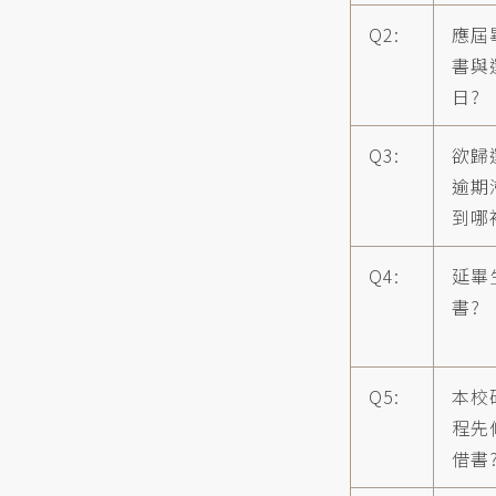
Q2:
應屆
書與
日?
Q3:
欲歸
逾期
到哪
Q4:
延畢
書?
Q5:
本校
程先
借書