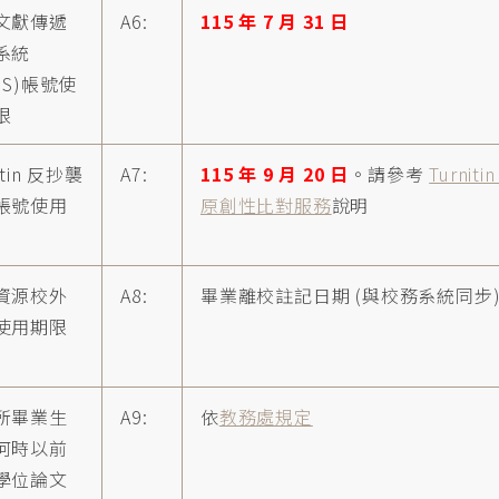
文獻傳遞
A6:
115 年 7 月 31 日
系統
DS)帳號使
限
itin 反抄襲
A7:
115 年 9 月 20 日
。請參考
Turniti
帳號使用
原創性比對服務
說明
資源校外
A8:
畢業離校註記日期 (與校務系統同步
使用期限
所畢業生
A9:
依
教務處規定
何時以前
學位論文