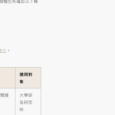
提醒您先確認以下幾
繳交
。
適用對
象
借閱資
大學部
及研究
所