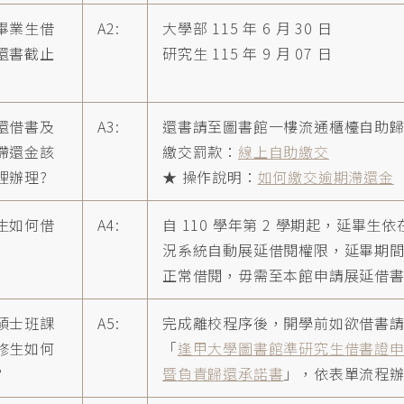
畢業生借
A2:
大學部 115 年 6 月 30 日
還書截止
研究生 115 年 9 月 07 日
還借書及
A3:
還書請至圖書館一樓流通櫃檯
自助
滯還金該
繳交罰款：
線上自助繳交
裡辦理?
★ 操作說明：
如何繳交逾期滯還金
生如何借
A4:
自 110 學年第 2 學期起，延畢生
況系統自動展延借閱權限，延畢期
正常借閱，毋需至本館申請展延借
碩士班課
A5:
完成離校程序後，開學前如欲借書
修生如何
「
逢甲大學圖書館準研究生借書證
?
暨負責歸還承諾書
」，依表單流程