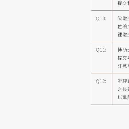
提交
Q10:
欲繳
位論
裡繳
Q11:
博碩
提交
注意
Q12:
辦理
之後
以進