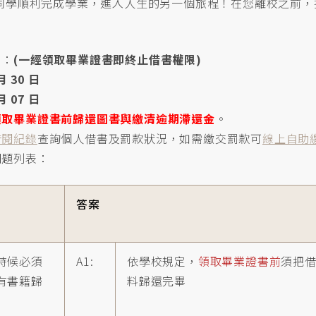
同學順利完成學業，進入人生的另一個旅程！在您離校之前，
日：
(一經領取畢業證書即終止借書權限)
月 30 日
月 07 日
領取畢業證書前歸還圖書與繳清逾期滯還金
。
借閱紀錄
查詢個人借書及罰款狀況，如需繳交罰款可
線上自助
問題列表：
答案
時候必須
A1:
依學校規定，
領取畢業證書前
須把
有書籍歸
料歸還完畢