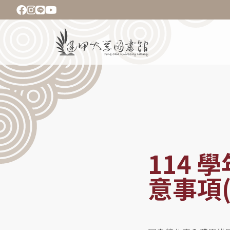
移
至
主
Main
內
navigation
容
導
航
連
結
114 
意事項