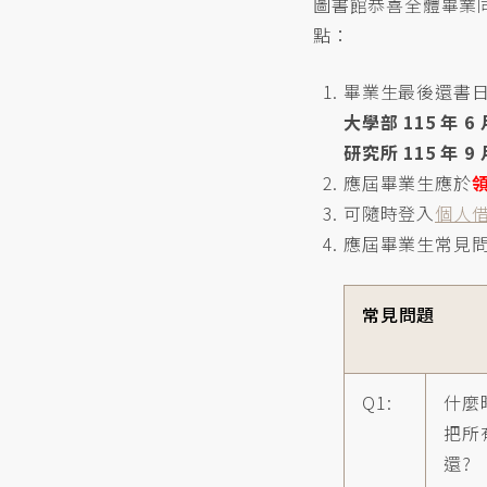
圖書館恭喜全體畢業
點：
畢業生最後還書
大學部 115 年 6 
研究所 115 年 9 
應屆畢業生應於
可隨時登入
個人
應屆畢業生常見
常見問題
Q1:
什麼
把所
還?