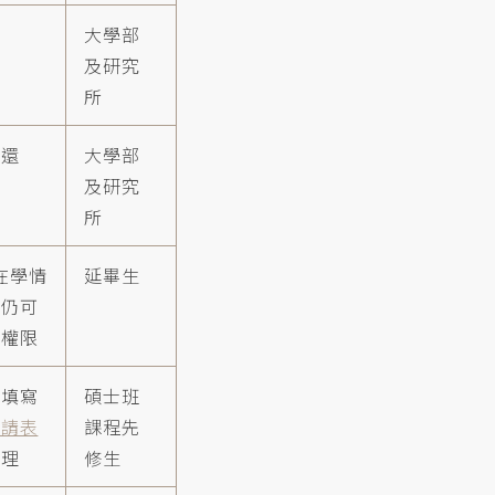
大學部
及研究
所
歸還
大學部
及研究
所
依在學情
延畢生
間仍可
書權限
請填寫
碩士班
申請表
課程先
辦理
修生