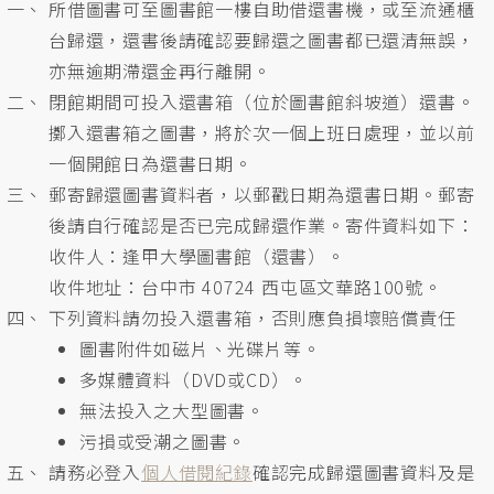
所借圖書可至圖書館一樓自助借還書機，或至流通櫃
台歸還，還書後請確認要歸還之圖書都已還清無誤，
亦無逾期滯還金再行離開。
閉館期間可投入還書箱（位於圖書館斜坡道）還書。
擲入還書箱之圖書，將於次一個上班日處理，並以前
一個開館日為還書日期。
郵寄歸還圖書資料者，以郵戳日期為還書日期。郵寄
後請自行確認是否已完成歸還作業。寄件資料如下：
收件人：逢甲大學圖書館（還書）。
收件地址：台中市 40724 西屯區文華路100號。
下列資料請勿投入還書箱，否則應負損壞賠償責任
圖書附件如磁片、光碟片等。
多媒體資料（DVD或CD）。
無法投入之大型圖書。
污損或受潮之圖書。
請務必登入
個人借閱紀錄
確認完成歸還圖書資料及是