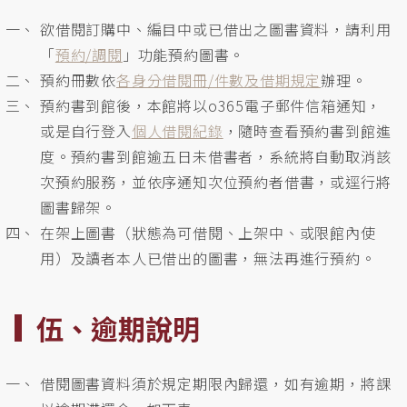
欲借閱訂購中、編目中或已借出之圖書資料，請利用
「
預約/調閱
」功能預約圖書。
預約冊數依
各身分借閱冊/件數及借期規定
辦理。
預約書到館後，本館將以o365電子郵件信箱通知，
或是自行登入
個人借閱紀錄
，隨時查看預約書到館進
度。預約書到館逾五日未借書者，系統將自動取消該
次預約服務，並依序通知次位預約者借書，或逕行將
圖書歸架。
在架上圖書（狀態為可借閱、上架中、或限館內使
用）及讀者本人已借出的圖書，無法再進行預約。
伍、逾期說明
借閱圖書資料須於規定期限內歸還，如有逾期，將課