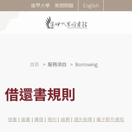
移
Corner
逢甲大學
常問問題
English
至
Menu
主
內
容
導
首頁
服務項目
Borrowing
航
連
結
借還書規則
借書
|
還書
|
續借
|
預約
|
逾期
|
遺失賠償
|
電子郵件通知