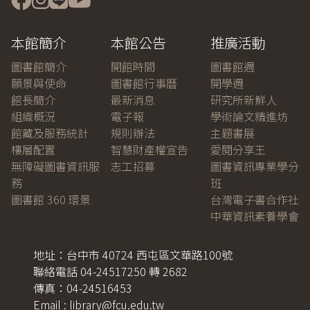
本館簡介
本館公告
推廣活動
圖書館簡介
開館時間
圖書館週
願景與使命
圖書館行事曆
開學週
館長簡介
最新消息
研究所新鮮人
組織概況
電子報
學術論文精進坊
館藏及服務統計
規則辦法
主題書展
樓層配置
智慧財產權宣告
愛閱分享王
無障礙圖書資訊服
志工招募
圖書資訊專業學分
務
班
圖書館 360 環景
台灣電子書合作社
中華資訊素養學會
地址：台中市 40724 西屯區文華路100號
聯絡電話 04-24517250 轉 2682
傳真：04-24516453
Email : library@fcu.edu.tw