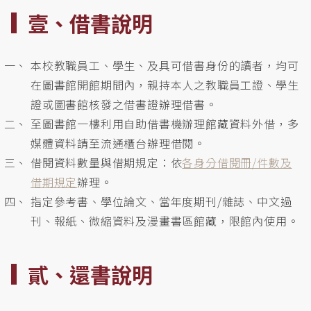
壹、借書說明
本校教職員工、學生、及具可借書身份的讀者，均可
在圖書館開館期間內，親持本人之教職員工證、學生
證或圖書館核發之借書證辦理借書。
至圖書館一樓利用自助借書機辦理館藏資料外借，多
媒體資料請至流通櫃台辦理借閱。
借閱資料數量與借期規定：依
各身分借閱冊/件數及
借期規定
辦理。
指定參考書、學位論文、當年度期刊/雜誌、中文過
刊、報紙、微縮資料及漫畫書區館藏，限館內使用。
貳、還書說明