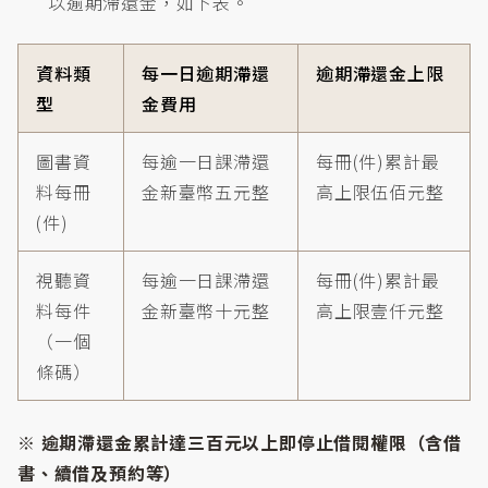
以逾期滯還金，如下表。
資料類
每一日逾期滯還
逾期滯還金上限
型
金費用
圖書資
每逾一日課滯還
每冊(件)累計最
料每冊
金新臺幣五元整
高上限伍佰元整
(件)
視聽資
每逾一日課滯還
每冊(件)累計最
料每件
金新臺幣十元整
高上限壹仟元整
（一個
條碼）
※ 逾期滯還金累計達三百元以上即停止借閱權限（含借
書、續借及預約等）