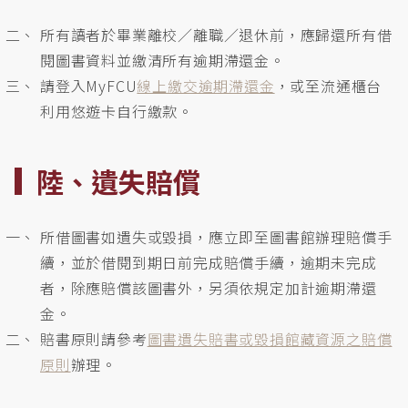
所有讀者於畢業離校／離職／退休前，應歸還所有借
閱圖書資料並繳清所有逾期滯還金。
請登入MyFCU
線上繳交逾期滯還金
，或至流通櫃台
利用悠遊卡自行繳款。
陸、遺失賠償
所借圖書如遺失或毀損，應立即至圖書館辦理賠償手
續，並於借閱到期日前完成賠償手續，逾期未完成
者，除應賠償該圖書外，另須依規定加計逾期滯還
金。
賠書原則請參考
圖書遺失賠書或毀損館藏資源之賠償
原則
辦理。