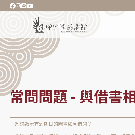
移
至
主
Main
內
navigation
容
導
航
連
結
常問問題 - 與借書
系統顯示有到期日的圖書如何借閱？