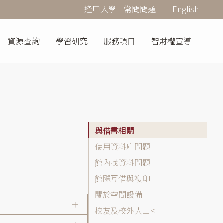
Corner
逢甲大學
常問問題
English
Menu
資源查詢
學習研究
服務項目
智財權宣導
常
與借書相關
問
使用資料庫問題
問
館內找資料問題
題
(FAQ)
館際互借與複印
分
關於空間設備
類
校友及校外人士
列