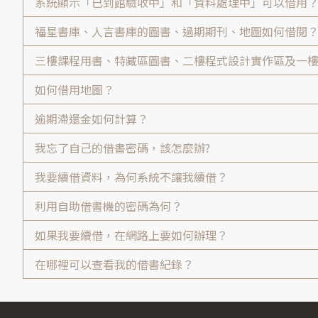
系統顯示「已到館驗收中」和「資料處理中」可以借用
福星書庫、人言書庫的圖書、過期期刊、地圖如何借閱
三樓課程用書、特藏區圖書、二樓程式設計實作區及一
如何借用地圖？
逾期滯還金如何計算？
我忘了自己的借書密碼，該怎麼辦?
我要續借資料，為何系統不讓我續借？
利用自助借書機的密碼為何？
如果我要續借，在網路上要如何辦理？
在哪裡可以查看我的借書紀錄？