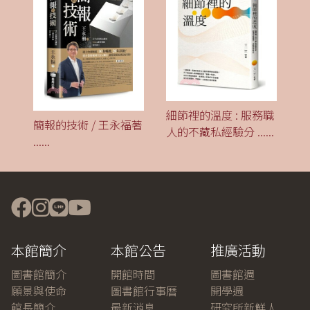
細節裡的溫度 : 服務職
簡報的技術 / 王永福著
人的不藏私經驗分
......
......
本館簡介
本館公告
推廣活動
圖書館簡介
開館時間
圖書館週
願景與使命
圖書館行事曆
開學週
館長簡介
最新消息
研究所新鮮人