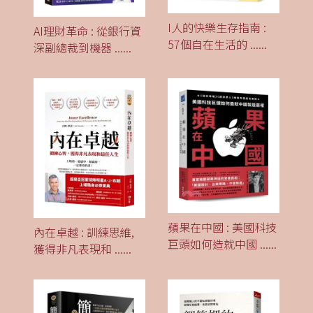
I人的快樂生存指南 :
AI理財革命 : 從銀行資
57個自在生活的
......
深副總裁到機器
......
蘋果在中國 : 美國科技
內在卓越 : 訓練思維,
巨頭如何造就中國
......
獲得非凡表現和
......