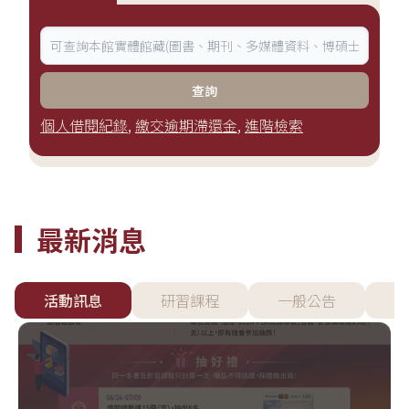
查詢
個人借閱紀錄
,
繳交逾期滯還金
,
進階檢索
最新消息
活動訊息
研習課程
一般公告
資