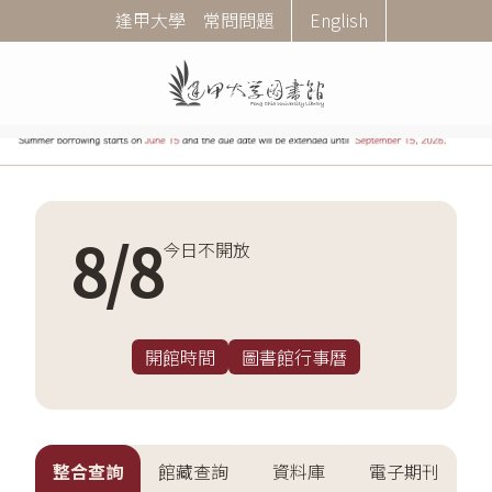
移
Corner
逢甲大學
常問問題
English
至
Menu
主
內
容
8
/
8
今日不開放
開館時間
圖書館行事曆
整合查詢
館藏查詢
資料庫
電子期刊