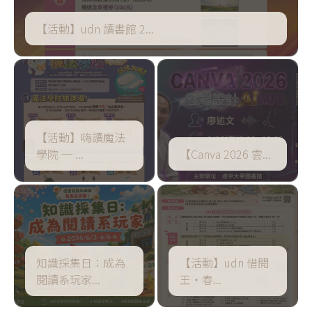
【活動】udn 讀書館 2
...
【活動】嗨讀魔法
學院 ─
...
【Canva 2026 雲
...
知識採集日：成為
【活動】udn 借閱
閱讀系玩家
...
王‧春
...