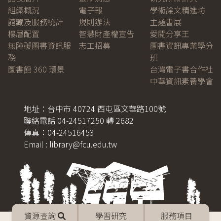
組織概況
電子報
學術論文精進坊
館藏及服務統計
規則辦法
主題書展
樓層配置
智慧財產權宣告
愛閱分享王
無障礙圖書資訊服
志工招募
圖書資訊專業學分
務
班
圖書館 360 環景
台灣電子書合作社
中華資訊素養學會
地址：台中市 40724 西屯區文華路100號
聯絡電話 04-24517250 轉 2682
傳真：04-24516453
Email : library@fcu.edu.tw
Mobile
資源查詢
學習研究
服務項目