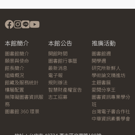
本館簡介
本館公告
推廣活動
圖書館簡介
開館時間
圖書館週
願景與使命
圖書館行事曆
開學週
館長簡介
最新消息
研究所新鮮人
組織概況
電子報
學術論文精進坊
館藏及服務統計
規則辦法
主題書展
樓層配置
智慧財產權宣告
愛閱分享王
無障礙圖書資訊服
志工招募
圖書資訊專業學分
務
班
圖書館 360 環景
台灣電子書合作社
中華資訊素養學會