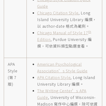
Guide
Chicago Citation Style
, Long
Island University Library 編撰，
以 author-date 格式為範例。
th
Chicago Manual of Style 17
Edition
, Purdue University 編
撰，可依資料類型點選查看。
APA
American Psychological
Style
Association’s Style Guide
(第 7
APA Citation Style
, Long Island
版)
University Library 編撰。
The Writing Center’s APA
Guide
, University of Wisconsin-
Madison 寫作中心編撰，除可依資