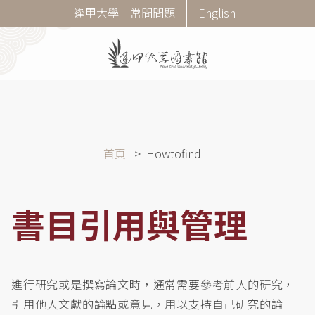
移
Corner
逢甲大學
常問問題
English
至
Menu
主
內
容
導
首頁
Howtofind
航
連
結
書目引用與管理
進行研究或是撰寫論文時，通常需要參考前人的研究，
引用他人文獻的論點或意見，用以支持自己研究的論