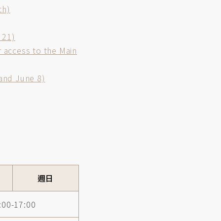
th)
 21)
cess to the Main
nd June 8)
週日
:00-17:00