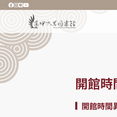
移
至
主
Main
內
navigation
容
導
航
連
結
開館時
開館時間