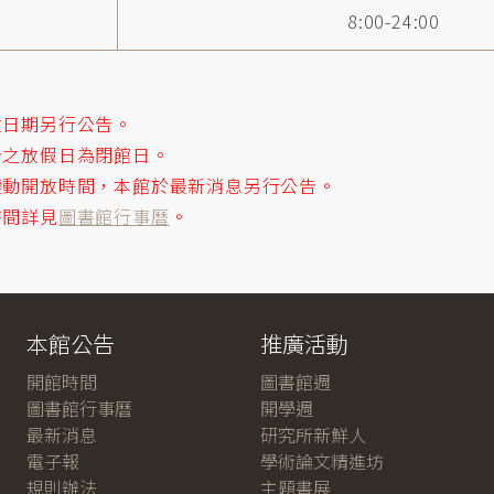
8:00-24:00
。
放日期另行公告。
告之放假日為閉館日。
變動開放時間，本館於最新消息另行公告。
時間詳見
圖書館行事曆
。
本館公告
推廣活動
開館時間
圖書館週
圖書館行事曆
開學週
最新消息
研究所新鮮人
電子報
學術論文精進坊
規則辦法
主題書展