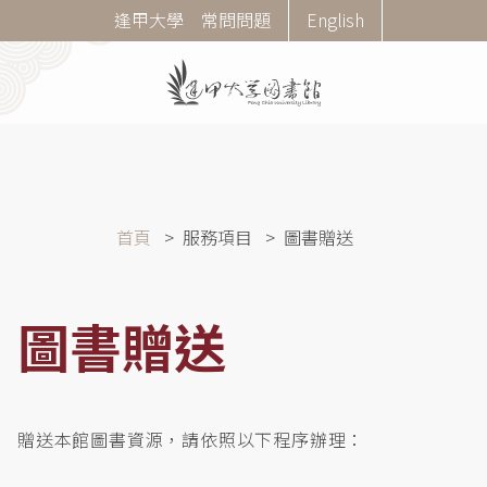
移
Corner
逢甲大學
常問問題
English
至
Menu
主
內
容
導
首頁
服務項目
圖書贈送
航
連
結
圖書贈送
贈送本館圖書資源，請依照以下程序辦理：