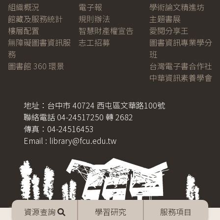
組織概況
電子報
學術論文精進坊
館藏及服務統計
規則辦法
主題書展
樓層配置
智慧財產權宣告
愛閱分享王
無障礙圖書資訊服
志工招募
圖書資訊專業學分
務
班
圖書館 360 環景
台灣電子書合作社
中華資訊素養學會
地址：台中市 40724 西屯區文華路100號
聯絡電話 04-24517250 轉 2682
傳真：04-24516453
Email : library@fcu.edu.tw
Mobile
資源查詢
學習研究
服務項目
menu