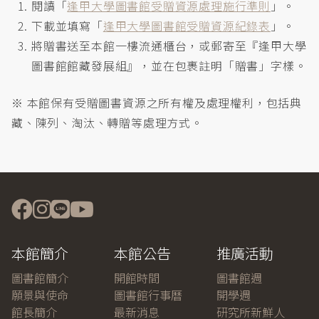
閱讀「
逢甲大學圖書館受贈資源處理施行準則
」。
下載並填寫「
逢甲大學圖書館受贈資源紀錄表
」。
將贈書送至本館一樓流通櫃台，或郵寄至『逢甲大學
圖書館館藏發展組』，並在包裹註明「贈書」字樣。
※ 本館保有受贈圖書資源之所有權及處理權利，包括典
藏、陳列、淘汰、轉贈等處理方式。
本館簡介
本館公告
推廣活動
圖書館簡介
開館時間
圖書館週
願景與使命
圖書館行事曆
開學週
館長簡介
最新消息
研究所新鮮人