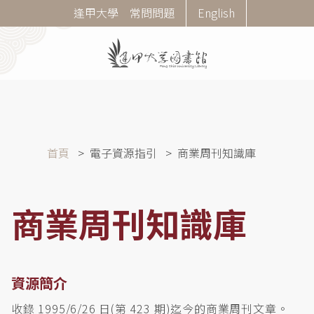
移
Corner
逢甲大學
常問問題
English
至
Menu
主
內
容
導
首頁
電子資源指引
商業周刊知識庫
航
連
結
商業周刊知識庫
資源簡介
收錄 1995/6/26 日(第 423 期)迄今的商業周刊文章。