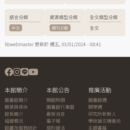
語言分類
資源類型分類
全文類型分類
全文
中文
期刊文獻
libwebmaster
更新於
週五, 03/01/2024 - 08:41
本館簡介
本館公告
推廣活動
圖書館簡介
開館時間
圖書館週
願景與使命
圖書館行事曆
開學週
館長簡介
最新消息
研究所新鮮人
組織概況
電子報
學術論文精進坊
館藏及服務統計
規則辦法
主題書展