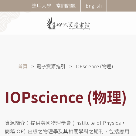
移
Corner
逢甲大學
常問問題
English
至
Menu
主
內
容
導
首頁
電子資源指引
IOPscience (物理)
航
連
結
IOPscience (物理)
資源簡介：提供英國物理學會 (Institute of Physics，
簡稱IOP) 出版之物理學及其相關學科之期刊，包括應用