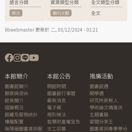
語言分類
資源類型分類
全文類型分類
全文
英文
期刊文獻
libwebmaster
更新於
二, 03/12/2024 - 01:21
本館簡介
本館公告
推廣活動
圖書館簡介
開館時間
圖書館週
願景與使命
圖書館行事曆
開學週
館長簡介
最新消息
研究所新鮮人
組織概況
電子報
學術論文精進坊
館藏及服務統計
規則辦法
主題書展
樓層配置
智慧財產權宣告
愛閱分享王
無障礙圖書資訊服
志工招募
圖書資訊專業學分