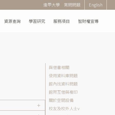
Corner
逢甲大學
常問問題
English
Menu
資源查詢
學習研究
服務項目
智財權宣導
常
與借書相關
問
使用資料庫問題
問
館內找資料問題
題
(FAQ)
館際互借與複印
分
關於空間設備
類
校友及校外人士
列