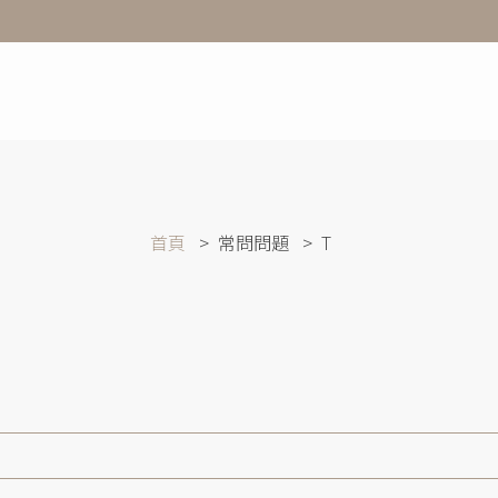
首頁
常問問題
T
片
？