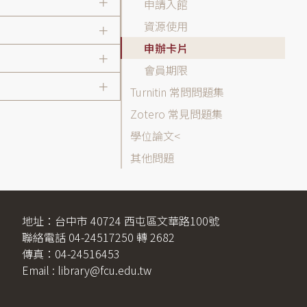
表
申請入館
資源使用
申辦卡片
會員期限
Turnitin 常問問題集
Zotero 常見問題集
學位論文
其他問題
地址：台中市 40724 西屯區文華路100號
聯絡電話 04-24517250 轉 2682
傳真：04-24516453
Email : library@fcu.edu.tw