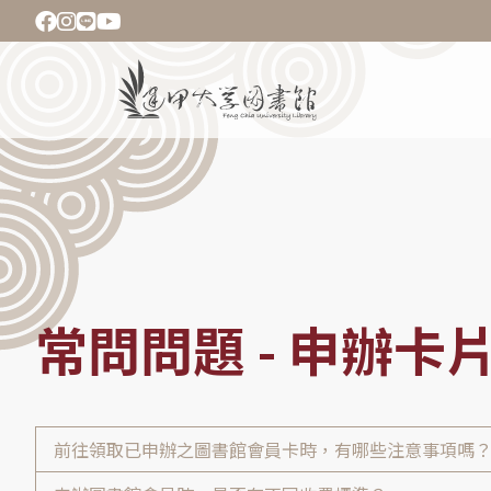
移
至
主
Main
內
navigation
容
導
航
連
結
常問問題 - 申辦卡
前往領取已申辦之圖書館會員卡時，有哪些注意事項嗎