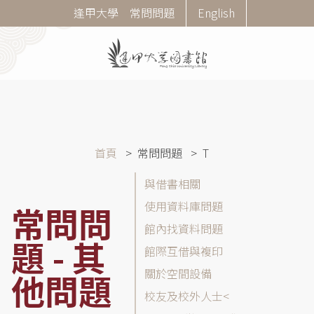
移
Corner
逢甲大學
常問問題
English
至
Menu
主
內
容
導
首頁
常問問題
T
航
常
與借書相關
連
問
結
使用資料庫問題
常問問
問
館內找資料問題
題
題 - 其
(FAQ)
館際互借與複印
分
關於空間設備
他問題
類
校友及校外人士
列