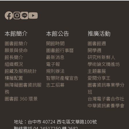
本館簡介
本館公告
推廣活動
圖書館簡介
開館時間
圖書館週
願景與使命
圖書館行事曆
開學週
館長簡介
最新消息
研究所新鮮人
組織概況
電子報
學術論文精進坊
館藏及服務統計
規則辦法
主題書展
樓層配置
智慧財產權宣告
愛閱分享王
無障礙圖書資訊服
志工招募
圖書資訊專業學分
務
班
圖書館 360 環景
台灣電子書合作社
中華資訊素養學會
地址：台中市 40724 西屯區文華路100號
聯絡電話 04-24517250 轉 2682