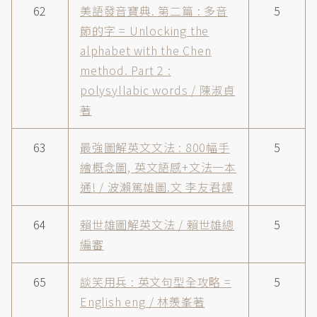
62
美語發音寶典. 第二篇 : 多音
5
節的字 = Unlocking the
alphabet with the Chen
method. Part 2 :
polysyllabic words / 陳淑貞
著
63
最強圖解英文文法 : 800幅手
5
繪概念圖, 英文語感+文法一本
通! / 波瀨篤雄圖.文 李友君譯
64
賴世雄圖解英文法 / 賴世雄總
5
編審
65
談笑用兵 : 英文句型全攻略 =
5
English eng / 林羨峯著