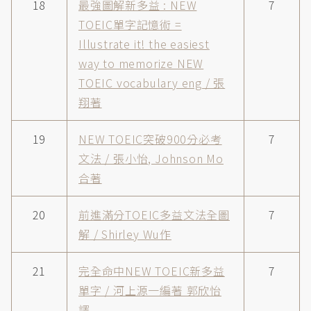
18
最強圖解新多益 : NEW
7
TOEIC單字記憶術 =
Illustrate it! the easiest
way to memorize NEW
TOEIC vocabulary eng / 張
翔著
19
NEW TOEIC突破900分必考
7
文法 / 張小怡, Johnson Mo
合著
20
前進滿分TOEIC多益文法全圖
7
解 / Shirley Wu作
21
完全命中NEW TOEIC新多益
7
單字 / 河上源一編著 郭欣怡
譯