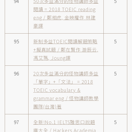
94
50次多益滿分的怪物講師多益
5
閱讀 = 2018 TOEIC reading
eng / 鄭相虎, 金映權作 林建
豪譯
95
新制多益TOEIC閱讀解題策略
5
+擬真試題 / 鄭在賢作 游辰云,
馮艾瑪, Joung譯
96
20次多益滿分的怪物講師多益
5
「單字」+「文法」 = 2018
TOEIC vocabulary &
grammar eng / 怪物講師教學
團隊(台灣)著
97
全新!No.1 IELTS雅思口說題
5
庫大全 / Hackers Academia