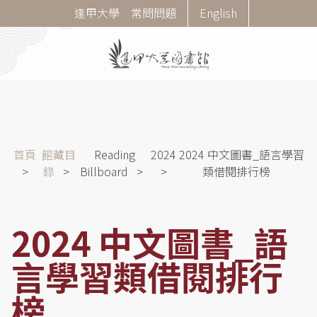
移
Corner
逢甲大學
常問問題
English
至
Menu
主
內
容
導
首頁
館藏目
Reading
2024
2024 中文圖書_語言學習
航
錄
Billboard
類借閱排行榜
連
結
2024 中文圖書_語
言學習類借閱排行
榜