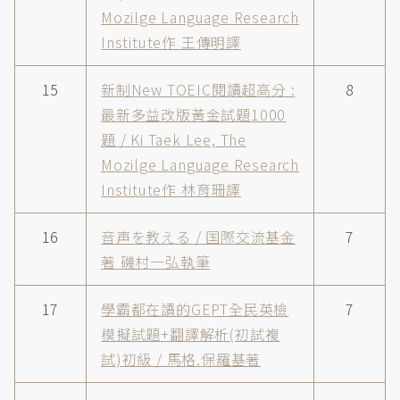
Mozilge Language Research
Institute作 王傳明譯
15
新制New TOEIC閱讀超高分 :
8
最新多益改版黃金試題1000
題 / Ki Taek Lee, The
Mozilge Language Research
Institute作 林育珊譯
16
音声を教える / 国際交流基金
7
著 磯村一弘執筆
17
學霸都在讀的GEPT全民英檢
7
模擬試題+翻譯解析(初試複
試)初級 / 馬格.保羅基著