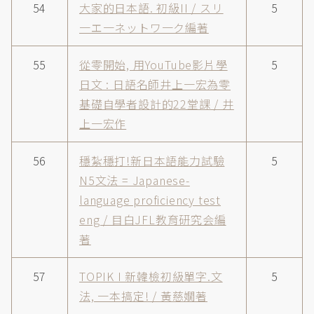
54
大家的日本語. 初級II / スリ
5
一エ一ネットワ一ク編著
55
從零開始, 用YouTube影片學
5
日文 : 日語名師井上一宏為零
基礎自學者設計的22堂課 / 井
上一宏作
56
穩紮穩打!新日本語能力試驗
5
N5文法 = Japanese-
language proficiency test
eng / 目白JFL教育研究会編
著
57
TOPIK I 新韓檢初級單字.文
5
法, 一本搞定! / 黃慈嫺著