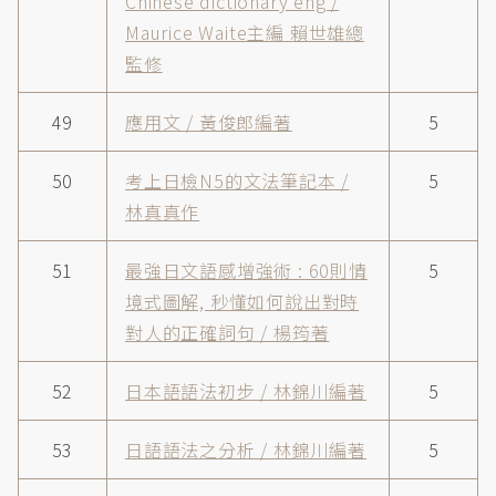
Chinese dictionary eng /
Maurice Waite主編 賴世雄總
監修
49
應用文 / 黃俊郎編著
5
50
考上日檢N5的文法筆記本 /
5
林真真作
51
最強日文語感增強術 : 60則情
5
境式圖解, 秒懂如何說出對時
對人的正確詞句 / 楊筠著
52
日本語語法初步 / 林錦川編著
5
53
日語語法之分析 / 林錦川編著
5