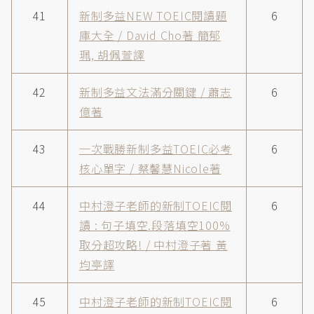
41
新制多益NEW TOEIC閱讀題
6
庫大全 / David Cho著 簡郁
珮, 胡佩萱譯
42
新制多益文法滿分關鍵 / 蕭志
6
億著
43
一次戰勝新制多益TOEIC必考
6
核心單字 / 蔡馨慧Nicole著
44
中村澄子老師的新制TOEIC閱
6
讀 : 句子填空.段落填空100%
取分超攻略! / 中村澄子著 黃
均亭譯
45
中村澄子老師的新制TOEIC閱
6