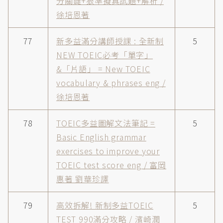
分關鍵+狠準擬真試題+解析 /
徐培恩著
77
新多益滿分講師授課 : 全新制
5
NEW TOEIC必考「單字」
&「片語」 = New TOEIC
vocabulary & phrases eng /
徐培恩著
78
TOEIC多益圖解文法筆記 =
5
Basic English grammar
exercises to improve your
TOEIC test score eng / 富岡
惠著 劉華珍譯
79
高效拆解! 新制多益TOEIC
5
TEST 990滿分攻略 / 濱崎潤