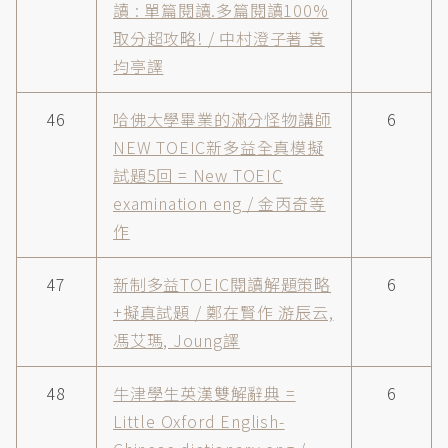
讀 : 單篇閱讀.多篇閱讀100%
取分超攻略! / 中村澄子著 黃
均亭譯
46
哈佛大學畢業的滿分怪物講師
6
NEW TOEIC新多益全真模擬
試題5回 = New TOEIC
examination eng / 金丙奇等
作
47
新制多益TOEIC閱讀解題策略
6
+擬真試題 / 鄭在賢作 游辰云,
馮艾瑪, Joung譯
48
牛津學生英漢雙解辭典 =
6
Little Oxford English-