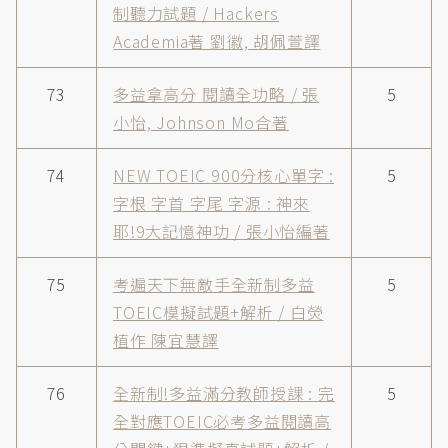
制聽力試題 / Hackers
Academia著 劉徽, 胡佩萱譯
73
多益拿高分 閱讀全功略 / 張
5
小怡, Johnson Mo合著
74
NEW TOEIC 900分核心單字 :
5
字根 字首 字尾 字源 : 神來
耶!9大記憶神功 / 張小怡編著
75
考遍天下無敵手全新制多益
5
TOEIC模擬試題+解析 / 白熒
植作 陳宜慧譯
76
全新制!多益滿分教師授課 : 完
5
全對應TOEIC必考多益閱讀高