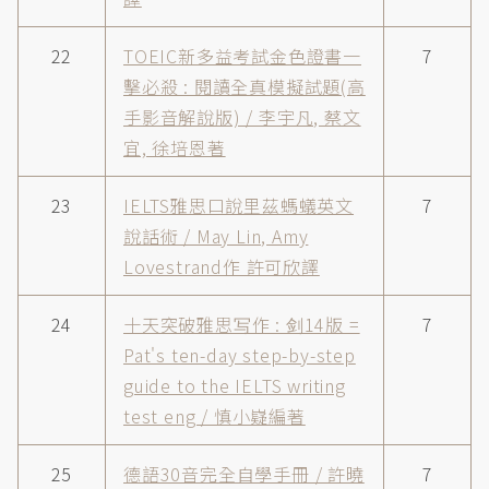
22
TOEIC新多益考試金色證書一
7
擊必殺 : 閱讀全真模擬試題(高
手影音解說版) / 李宇凡, 蔡文
宜, 徐培恩著
23
IELTS雅思口說里茲螞蟻英文
7
說話術 / May Lin, Amy
Lovestrand作 許可欣譯
24
十天突破雅思写作 : 剑14版 =
7
Pat's ten-day step-by-step
guide to the IELTS writing
test eng / 慎小嶷編著
25
德語30音完全自學手冊 / 許曉
7