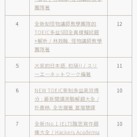
團隊著
4
全新制怪物講師教學團隊的
12
TOEIC多益5回全真模擬試題
+解析 / 林政翰, 怪物講師教學
團隊著
5
大家的日本語. 初級II / スリ
11
ーエーネットワーク編著
6
NEW TOEIC新制多益高效得
10
分 : 最新閱讀測驗解題大全 /
朴惠映, 全志媛著 葛增慧譯
7
全新!No.1 IELTS雅思寫作題
10
庫大全 / Hackers Academia