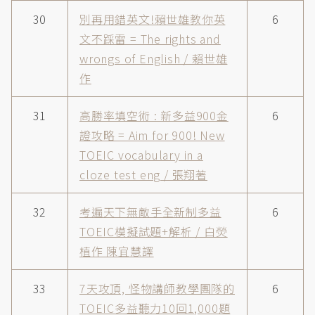
30
別再用錯英文!賴世雄教你英
6
文不踩雷 = The rights and
wrongs of English / 賴世雄
作
31
高勝率填空術 : 新多益900金
6
證攻略 = Aim for 900! New
TOEIC vocabulary in a
cloze test eng / 張翔著
32
考遍天下無敵手全新制多益
6
TOEIC模擬試題+解析 / 白熒
植作 陳宜慧譯
33
7天攻頂, 怪物講師教學團隊的
6
TOEIC多益聽力10回1,000題