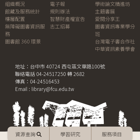
組織概況
電子報
學術論文精進坊
館藏及服務統計
規則辦法
主題書展
樓層配置
智慧財產權宣告
愛閱分享王
無障礙圖書資訊服
志工招募
圖書資訊專業學分
務
班
圖書館 360 環景
台灣電子書合作社
中華資訊素養學會
地址：台中市 40724 西屯區文華路100號
聯絡電話 04-24517250 轉 2682
傳真：04-24516453
Email : library@fcu.edu.tw
Mobile
資源查詢
學習研究
服務項目
menu