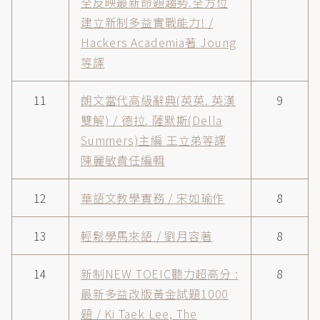
全反映最新命題趨勢.全方位
建立新制多益實戰能力! /
Hackers Academia著 Joung
等譯
11
朗文當代高級辭典(英英. 英漢
9
雙解) / 德拉. 薩默斯(Della
Summers)主編 王立弟等譯
陳麗敏責任編輯
12
華語文教學實務 / 宋如瑜作
8
13
輕鬆學馬來語 / 劉月容著
8
14
新制NEW TOEIC聽力超高分 :
8
最新多益改版黃金試題1000
題 / Ki Taek Lee, The