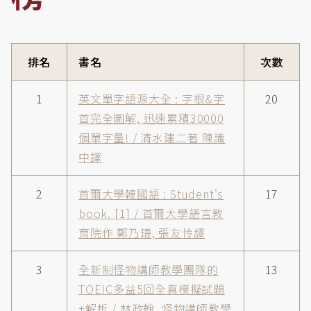
排名
書名
次數
1
英文單字語源大全 : 字根&字
20
首完全圖解, 迅速累積30000
個單字量! / 清水建二著 陳識
中譯
2
首爾大學韓國語 : Student's
17
book. [1] / 首爾大學語言教
育院作 鄭乃瑋, 張友怜譯
3
全新制怪物講師教學團隊的
13
TOEIC多益5回全真模擬試題
+解析 / 林政翰, 怪物講師教學