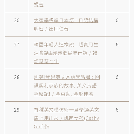
娟著
26
大家學標準日本語 : 日語結構
6
解密 / 出口仁著
27
韓國年輕人這樣說 : 超實用生
6
活會話&經典鄉民流行語 / 韓
語幫幫忙作
28
別笑!我是英文片語學習書 : 閱
6
讀奧利家族的故事, 英文片語
輕鬆記! / 金英勳, 金形桂著
29
有種英文模仿術一旦學過英文
6
馬上用出來 / 凱茜女孩(Cathy
Girl)作