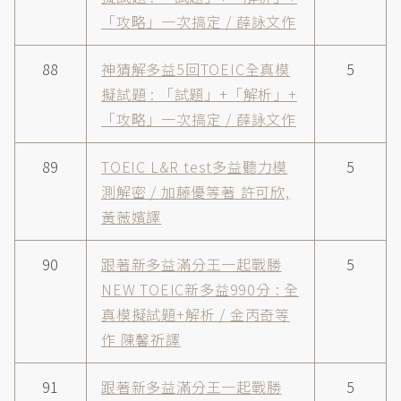
「攻略」一次搞定 / 薛詠文作
88
神猜解多益5回TOEIC全真模
5
擬試題 : 「試題」+「解析」+
「攻略」一次搞定 / 薛詠文作
89
TOEIC L&R test多益聽力模
5
測解密 / 加藤優等著 許可欣,
黃薇嬪譯
90
跟著新多益滿分王一起戰勝
5
NEW TOEIC新多益990分 : 全
真模擬試題+解析 / 金丙奇等
作 陳馨祈譯
91
跟著新多益滿分王一起戰勝
5