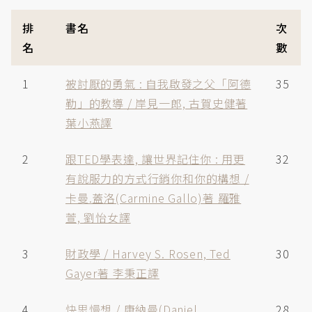
排
書名
次
名
數
1
被討厭的勇氣 : 自我啟發之父「阿德
35
勒」的教導 / 岸見一郎, 古賀史健著
葉小燕譯
2
跟TED學表達, 讓世界記住你 : 用更
32
有說服力的方式行銷你和你的構想 /
卡曼.蓋洛(Carmine Gallo)著 羅雅
萱, 劉怡女譯
3
財政學 / Harvey S. Rosen, Ted
30
Gayer著 李秉正譯
4
快思慢想 / 康納曼(Daniel
28