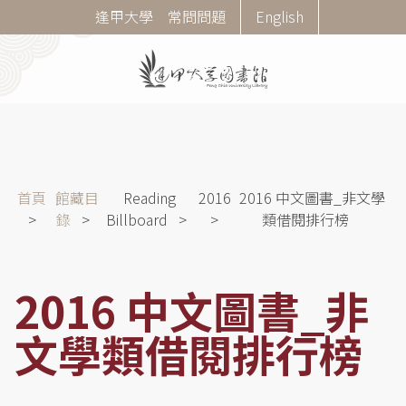
移
Corner
逢甲大學
常問問題
English
至
Menu
主
內
容
導
首頁
館藏目
Reading
2016
2016 中文圖書_非文學
航
錄
Billboard
類借閱排行榜
連
結
2016 中文圖書_非
文學類借閱排行榜