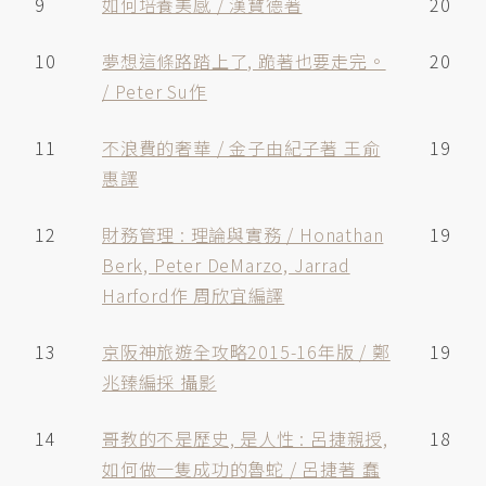
9
如何培養美感 / 漢寶德著
20
10
夢想這條路踏上了, 跪著也要走完。
20
/ Peter Su作
11
不浪費的奢華 / 金子由紀子著 王俞
19
惠譯
12
財務管理 : 理論與實務 / Honathan
19
Berk, Peter DeMarzo, Jarrad
Harford作 周欣宜編譯
13
京阪神旅遊全攻略2015-16年版 / 鄭
19
兆臻編採 攝影
14
哥教的不是歷史, 是人性 : 呂捷親授,
18
如何做一隻成功的魯蛇 / 呂捷著 蠢