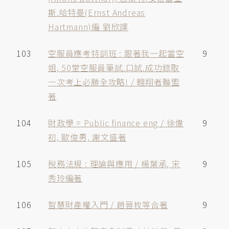
斯.哈特曼(Ernst Andreas
Hartmann)編 劉欣譯
103
空服員應考特訓班 : 跟著我一起當空
9
姐, 50堂空服員筆試.口試.成功錄取
一次考上必勝全攻略! / 翱翔者聯盟
著
104
財政學 = Public finance eng / 徐偉
9
初, 歐俊男, 謝文盛著
105
稅務法規 : 理論與應用 / 楊葉承, 宋
9
秀玲編著
106
智慧財產權入門 / 趙晉枚等合著
9