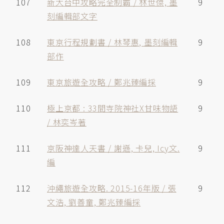
107
新大台中攻略完全制霸 / 林世傑, 墨
9
刻編輯部文字
108
東京行程規劃書 / 林琴惠, 墨刻編輯
9
部作
109
東京旅遊全攻略 / 鄭兆臻編採
9
110
極上京都 : 33間寺院神社X甘味物語
9
/ 林奕岑著
111
京阪神達人天書 / 謝遜, 卡兒, Icy文.
9
編
112
沖繩旅遊全攻略. 2015-16年版 / 張
9
文浩, 劉善童, 鄭兆臻編採