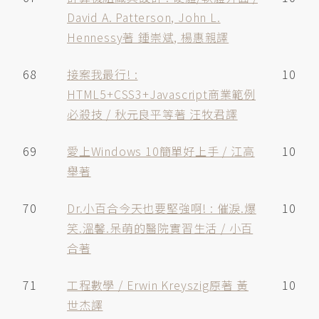
David A. Patterson, John L.
Hennessy著 鍾崇斌, 楊惠親譯
68
接案我最行! :
10
HTML5+CSS3+Javascript商業範例
必殺技 / 秋元良平等著 汪牧君譯
69
愛上Windows 10簡單好上手 / 江高
10
舉著
70
Dr.小百合今天也要堅強啊! : 催淚.爆
10
笑.溫馨.呆萌的醫院實習生活 / 小百
合著
71
工程數學 / Erwin Kreyszig原著 黃
10
世杰譯