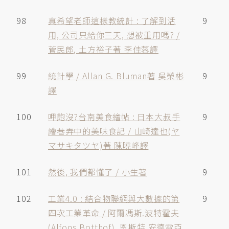
98
真希望老師這樣教統計 : 了解到活
9
用, 公司只給你三天, 想被重用嗎? /
菅民郎, 土方裕子著 李佳蓉譯
99
統計學 / Allan G. Bluman著 吳榮彬
9
譯
100
呷飽沒?台南美食繪帖 : 日本大叔手
9
繪巷弄中的美味食記 / 山崎達也(ヤ
マサキタツヤ)著 陳曉峰譯
101
然後, 我們都懂了 / 小生著
9
102
工業4.0 : 結合物聯網與大數據的第
9
四次工業革命 / 阿爾馮斯.波特霍夫
(Alfons Botthof), 恩斯特.安德雷亞