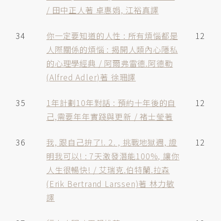
/ 田中正人著 卓惠娟, 江裕真譯
34
你一定要知道的人性 : 所有煩惱都是
12
人際關係的煩惱 : 揭開人類內心隱私
的心理學經典 / 阿爾弗雷德.阿德勒
(Alfred Adler)著 徐珊譯
35
1年計劃10年對話 : 預約十年後的自
12
己,需要年年實踐與更新 / 褚士瑩著
36
我, 跟自己拚了!. 2. , 挑戰地獄週, 證
12
明我可以! : 7天激發潛能100%, 讓你
人生很暢快! / 艾瑞克.伯特蘭.拉森
(Erik Bertrand Larssen)著 林力敏
譯