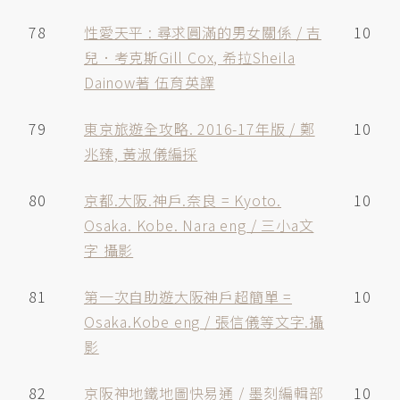
78
性愛天平 : 尋求圓滿的男女關係 / 吉
10
兒．考克斯Gill Cox, 希拉Sheila
Dainow著 伍育英譯
79
東京旅遊全攻略. 2016-17年版 / 鄭
10
兆臻, 黃淑儀編採
80
京都.大阪.神戶.奈良 = Kyoto.
10
Osaka. Kobe. Nara eng / 三小a文
字 攝影
81
第一次自助遊大阪神戶超簡單 =
10
Osaka.Kobe eng / 張信儀等文字.攝
影
82
京阪神地鐵地圖快易通 / 墨刻編輯部
10