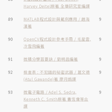
Harvey Deitel原著 全華研究室編譯
89
MATLAB程式設計與範例應用 / 趙海
9
濱著
90
OpenCV程式設計參考手冊 / 毛星雲,
9
冷雪飛編著
91
微積分學習要訣 / 劉明昌編著
9
92
檢查表 : 不犯錯的祕密武器 / 葛文德
9
(Atul Gawande)著 廖月娟譯
93
微電子電路 / Adel S. Sedra,
9
Kenneth C. Smith原著 曹恆偉等合
譯