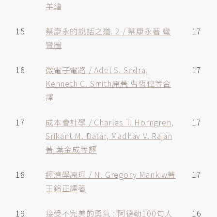
羊繪
15
蔡康永的說話之道. 2 / 蔡康永著 彎
17
彎圖
16
微電子電路 / Adel S. Sedra,
17
Kenneth C. Smith原著 曹恆偉等合
譯
17
成本會計學 / Charles T. Horngren,
17
Srikant M. Datar, Madhav V. Rajan
著 葉金成等譯
18
經濟學原理 / N. Gregory Mankiw著
17
王銘正譯著
19
接受不完美的勇氣 : 阿德勒100句人
16