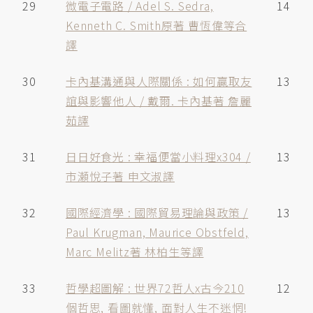
29
微電子電路 / Adel S. Sedra,
14
Kenneth C. Smith原著 曹恆偉等合
譯
30
卡內基溝通與人際關係 : 如何贏取友
13
誼與影響他人 / 戴爾. 卡內基著 詹麗
茹譯
31
日日好食光 : 幸福便當小料理x304 /
13
市瀬悅子著 申文淑譯
32
國際經濟學 : 國際貿易理論與政策 /
13
Paul Krugman, Maurice Obstfeld,
Marc Melitz著 林柏生等譯
33
哲學超圖解 : 世界72哲人x古今210
12
個哲思, 看圖就懂, 面對人生不迷惘!