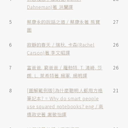
Dahneman)著 洪蘭譯
5
蔡康永的說話之道 / 蔡康永著 熊寶
27
圖
6
寂靜的春天 / 瑞秋. 卡森(Rachel
26
Carson)著 李文昭譯
7
富爸爸, 窮爸爸 / 羅勃特. T. 清崎, 莎
26
朗. L. 萊希特著 楊軍, 楊明譯
8
[圖解範例版]為什麼聰明人都用方格
21
筆記本? = Why do smart people
use squared notebooks? eng / 高
橋政史著 謝敏怡譯