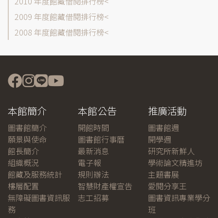
2010 年度館藏借閱排行榜
2009 年度館藏借閱排行榜
2008 年度館藏借閱排行榜
本館簡介
本館公告
推廣活動
圖書館簡介
開館時間
圖書館週
願景與使命
圖書館行事曆
開學週
館長簡介
最新消息
研究所新鮮人
組織概況
電子報
學術論文精進坊
館藏及服務統計
規則辦法
主題書展
樓層配置
智慧財產權宣告
愛閱分享王
無障礙圖書資訊服
志工招募
圖書資訊專業學分
務
班