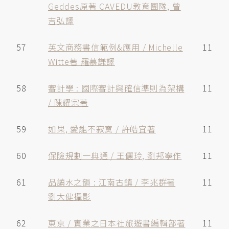
Geddes原著 CAVEDU教育團隊, 曾
吉弘譯
57
英文商務書信範例&應用 / Michelle
11
Witte著 羅慕謙譯
58
審計學 : 國際審計與確信準則為架構
11
/ 陳耀宗著
59
如果, 愛能不寂寞 / 許皓宜著
11
60
保險規劃一典通 / 王儷玲, 劉邦寧作
11
61
品讀水之韻 : 江南古鎮 / 李兆群著
11
劉大健攝影
62
東京 / 實業之日本社旅遊書編輯部著
11