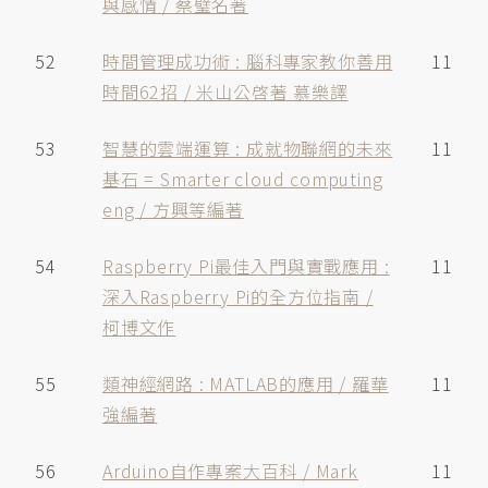
與感情 / 蔡璧名著
52
時間管理成功術 : 腦科專家教你善用
11
時間62招 / 米山公啓著 慕樂譯
53
智慧的雲端運算 : 成就物聯網的未來
11
基石 = Smarter cloud computing
eng / 方興等編著
54
Raspberry Pi最佳入門與實戰應用 :
11
深入Raspberry Pi的全方位指南 /
柯博文作
55
類神經網路 : MATLAB的應用 / 羅華
11
強編著
56
Arduino自作專案大百科 / Mark
11