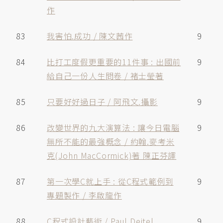
作
83
我害怕.成功 / 陳文茜作
9
84
比打工度假更重要的11件事 : 出國前
9
給自己一份人生問卷 / 褚士瑩著
85
只要好好過日子 / 阿飛文.攝影
9
86
改變世界的九大演算法 : 讓今日電腦
9
無所不能的最強概念 / 約翰.麥考米
克(John MacCormick)著 陳正芬譯
87
第一次學C就上手 : 從C程式範例到
9
專題製作 / 李啟龍作
88
C程式設計藝術 / Paul Deitel,
9