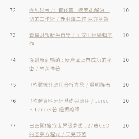
72
零秒思考力. 實踐篇 : 速度能解決一
10
切的工作術 / 赤羽雄二作 陳亦苓譯
73
看懂財報新手自學 / 早安財經編輯室
10
作
74
從創新到暢銷 : 新產品上市成功的秘
10
密 / 林英祥著
75
R軟體統計應用分析實務 / 吳明隆著
10
76
R軟體資料分析基礎與應用 / Jared
10
P. Lander著 鍾振蔚譯
77
出去闖!擁抱世界級夢想 : 27歲CEO
10
的圓夢方程式 / 艾兒莎著