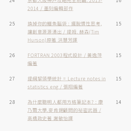
24
京都大阪神戶攻略完全制霸. 2013-
16
2014 / 墨刻編輯部作
25
換掉你的鱷魚腦袋 : 擺脫慣性思考,
15
讓創意源源湧出 / 提姆. 赫森(Tim
Hurson)原著 洪慧芳譯
26
FORTRAN 2003程式設計 / 黃逸萍
15
編著
27
提綱挈領學統計 = Lecture notes in
15
statistics eng / 張翔編著
28
為什麼聰明人都用方格筆記本? : 康
14
乃爾大學.麥肯錫顧問的祕密武器 /
高橋政史著 謝敏怡譯