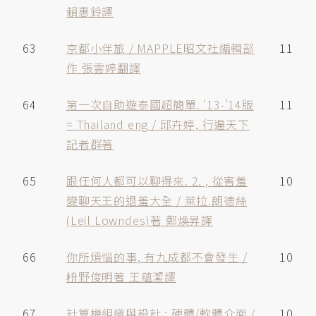
賴惠鈴譯
63
京都小伴旅 / MAPPLE昭文社編輯部
11
作 張雲婷翻譯
64
第一次自助遊泰國超簡單. '13-'14版
11
= Thailand eng / 邱卉婷, 行遍天下
記者群著
65
跟任何人都可以聊得來. 2. , 從害羞
10
變聊天王的退羞大全 / 萊拉.朗德絲
(Leil Lowndes)著 鄭煥昇譯
66
你所煩惱的事, 有九成都不會發生 /
10
枡野俊明著 王蘊潔譯
67
計算機組織與設計 : 硬體/軟體介面 /
10