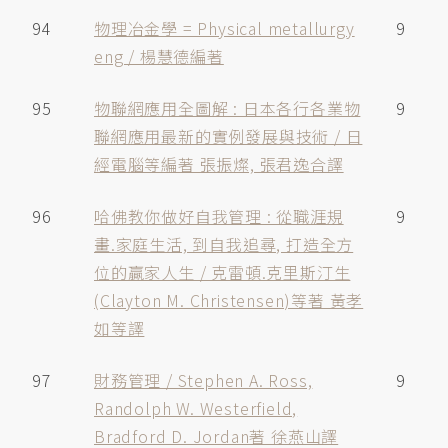
94
物理冶金學 = Physical metallurgy
9
eng / 楊慧德編著
95
物聯網應用全圖解 : 日本各行各業物
9
聯網應用最新的實例發展與技術 / 日
經電腦等編著 張振燦, 張君逸合譯
96
哈佛教你做好自我管理 : 從職涯規
9
畫.家庭生活, 到自我追尋, 打造全方
位的贏家人生 / 克雷頓.克里斯汀生
(Clayton M. Christensen)等著 黃孝
如等譯
97
財務管理 / Stephen A. Ross,
9
Randolph W. Westerfield,
Bradford D. Jordan著 徐燕山譯