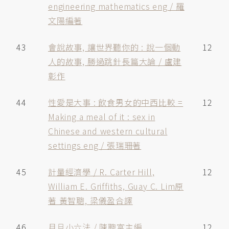
engineering mathematics eng / 羅
文陽編著
43
會說故事, 讓世界聽你的 : 說一個動
12
人的故事, 勝過跳針長篇大論 / 盧建
彰作
44
性愛是大事 : 飲食男女的中西比較 =
12
Making a meal of it : sex in
Chinese and western cultural
settings eng / 張瑞珊著
45
計量經濟學 / R. Carter Hill,
12
William E. Griffiths, Guay C. Lim原
著 黃智聰, 梁儀盈合譯
46
月旦小六法 / 陳聰富主編
12