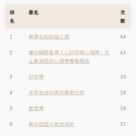
排
書名
次
名
數
1
蔡康永的說話之道
44
2
讓你瞬間看穿人心的怪咖心理學 : 史
43
上最搞怪的心理學實驗報告
3
財政學
39
4
深夜加油站遇見蘇格拉底
38
5
管理學
38
6
吳淡如超人氣說話術
37