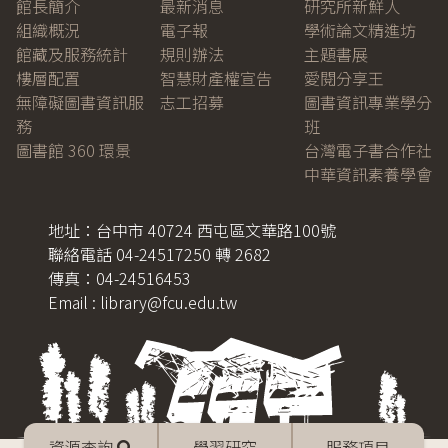
館長簡介
最新消息
研究所新鮮人
組織概況
電子報
學術論文精進坊
館藏及服務統計
規則辦法
主題書展
樓層配置
智慧財產權宣告
愛閱分享王
無障礙圖書資訊服
志工招募
圖書資訊專業學分
務
班
圖書館 360 環景
台灣電子書合作社
中華資訊素養學會
地址：台中市 40724 西屯區文華路100號
聯絡電話 04-24517250 轉 2682
傳真：04-24516453
Email : library@fcu.edu.tw
Mobile
資源查詢
學習研究
服務項目