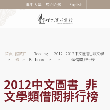
移
Corner
逢甲大學
常問問題
English
至
Menu
主
內
容
導
首頁
館藏目
Reading
2012
2012中文圖書_非文學
航
錄
Billboard
類借閱排行榜
連
結
2012中文圖書_非
文學類借閱排行榜