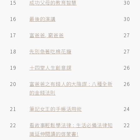
15
成功父母的教育智慧
30
16
最後的演講
30
17
富爸爸, 窮爸爸
27
18
先別急著吃棉花糖
27
19
十四堂人生創意課
26
20
富爸爸之有錢人的大陰謀 : 八種全新
26
的金錢法則
21
筆記女王的手帳活用術
24
22
看故事輕鬆學法律 : 生活必備法律知
22
識延伸閱讀的啓蒙書!