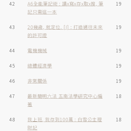
42
A6全能筆記術 : 讀x寫x存x取x搜, 筆
19
記只需這一本
43
20幾歲, 就定位. [I] : 打造通往未來
19
的許可證
44
電機機械
19
45
總體經濟學
19
46
非常關係
19
47
最新簡明六法 五南法學硏究中心編
18
著
48
我上班, 我存到100萬 : 白雪公主理
18
財記