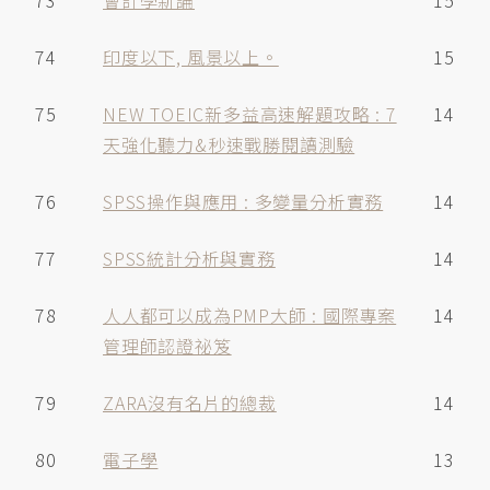
73
會計學新論
15
74
印度以下, 風景以上。
15
75
NEW TOEIC新多益高速解題攻略 : 7
14
天強化聽力&秒速戰勝閱讀測驗
76
SPSS操作與應用 : 多變量分析實務
14
77
SPSS統計分析與實務
14
78
人人都可以成為PMP大師 : 國際專案
14
管理師認證祕笈
79
ZARA沒有名片的總裁
14
80
電子學
13