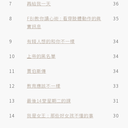
7
再給我一天
36
8
FBI教你讀心術 : 看穿肢體動作的眞
35
實訊息
9
有錢人想的和你不一樣
34
10
上帝的黑名單
34
11
賈伯斯傳
34
12
教育應該不一樣
33
13
最後14堂星期二的課
31
14
我是女王 : 那些好女孩不懂的事
30