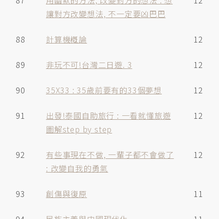
87
用幽默的方法, 改變對方的想法 : 想
12
讓對方改變想法, 不一定要凶巴巴
88
計算機槪論
12
89
非玩不可!台灣二日遊. 3
12
90
35X33 : 35歲前要有的33個夢想
12
91
出發!泰國自助旅行 : 一看就懂旅遊
12
圖解step by step
92
有些事現在不做, 一輩子都不會做了
12
: 改變自我的勇氣
93
創傷與復原
11