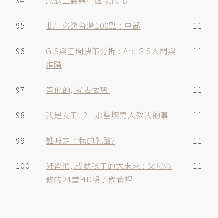
94
民族主義與中國現代化
11
95
此生必遊台灣100點 : 中部
11
96
GIS與空間決策分析 : Arc GIS入門與
11
進階
97
管他的, 就去做吧!
11
98
我是女王. 2 : 那些壞男人教我的事
11
99
誰搬走了我的乳酪?
11
100
好習慣, 成就孩子的大未來 : 父母必
11
修的24堂HD親子教養課