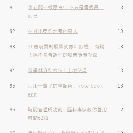
81
像老闆一樣思考! : 不只是優秀員工
13
而已
82
在甘比亞釣水鬼的男人
13
83
30歲前買對股票就像印鈔機! : 有錢
13
人絕不會告訴你的股票買賣祕密
84
新學林分科六法 : 土地法規
13
85
活用一輩子的筆記術 : Note book
13
eng
86
時間管理成功術 : 腦科專家教你善用
12
時間62招