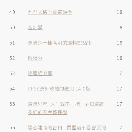
49
九型人格心靈密碼學
18
50
審計學
18
51
像偵探一樣高明的邏輯說話術
18
52
微積分
18
53
總體經濟學
17
54
SPSS統計軟體的應用 14.0版
17
55
這樣思考, 人生就不一樣 : 早知道該
17
多好的思考整理術
56
黑心建商的告白 : 買屋前不看會哭的
17