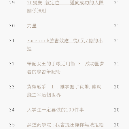
29
20幾歲, 就定位. II : 邁向成功的人際
21
關係法則
30
力量
21
31
Facebook臉書效應 : 從0到7億的串
21
連
32
筆記女王的手帳活用術. 3 : 成功圓夢
21
者的學習筆記術
33
貨幣戰爭. [1] : 誰掌握了貨幣, 誰就
20
能主宰這個世界
34
大学生一定要做的100件事
20
35
黑道商學院 : 我會提出讓你無法拒絕
20