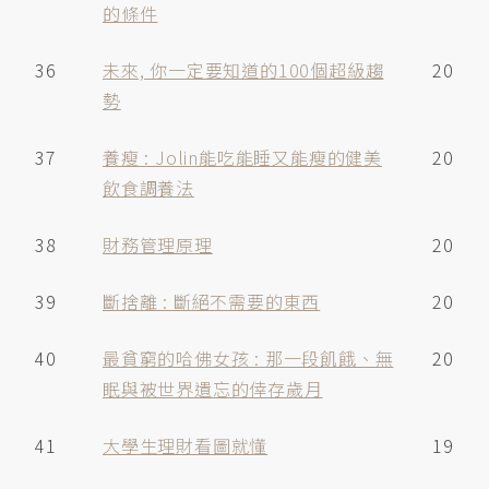
的條件
36
未來, 你一定要知道的100個超級趨
20
勢
37
養瘦 : Jolin能吃能睡又能瘦的健美
20
飲食調養法
38
財務管理原理
20
39
斷捨離 : 斷絕不需要的東西
20
40
最貧窮的哈佛女孩 : 那一段飢餓、無
20
眠與被世界遺忘的倖存歲月
41
大學生理財看圖就懂
19