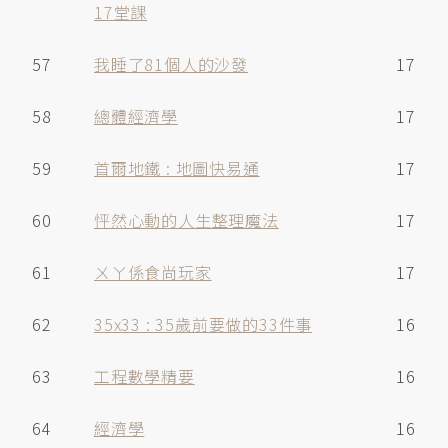
17堂課
57
我睡了81個人的沙發
17
58
總體經濟學
17
59
首爾地鐵 : 地圖快易通
17
60
怦然心動的人生整理魔法
17
61
ㄨㄚ係食尚玩家
17
62
35x33 : 35歲前要做的33件事
16
63
工程數學精要
16
64
經濟學
16