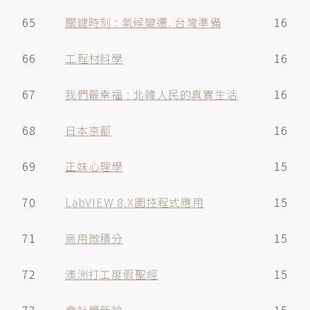
65
關鍵時刻 : 氣候變遷. 台灣準備
16
66
工程材料學
16
67
我們最幸福 : 北韓人民的真實生活
16
68
日本京都
16
69
正妹心理學
15
70
LabVIEW 8.X圖控程式應用
15
71
商用微積分
15
72
澳洲打工度假聖經
15