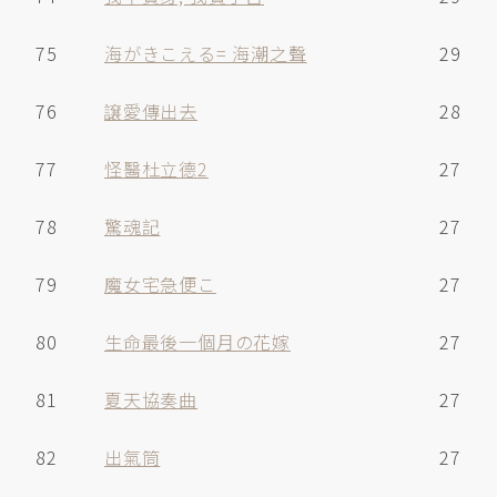
75
海がきこえる= 海潮之聲
29
76
譲愛傳出去
28
77
怪醫杜立德2
27
78
驚魂記
27
79
魔女宅急便こ
27
80
生命最後一個月の花嫁
27
81
夏天協奏曲
27
82
出氣筒
27