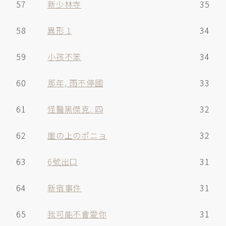
57
新少林寺
35
58
異形 1
34
59
小孩不笨
34
60
那年, 雨不停國
33
61
怪醫黑傑克. 四
32
62
崖の上のポニョ
32
63
6號出口
31
64
新宿事件
31
65
我可能不會愛你
31