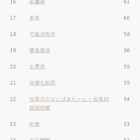
16
茱麗葉
61
17
渺渺
60
18
不能沒有你
58
19
寶島曼波
56
20
水男孩
55
21
命運化妝師
55
22
佐賀のがばいばあちゃん = 佐賀的
54
超級阿嬤
23
刺靑
53