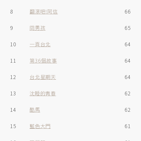
8
翻滾吧!阿信
66
9
冏男孩
65
10
一頁台北
64
11
第36個故事
64
12
台北星期天
64
13
沈睡的靑春
62
14
酷馬
62
15
藍色大門
61