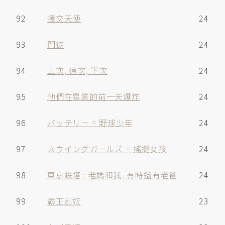
92
援交天使
24
93
門徒
24
94
上次, 這次, 下次
24
95
他們在畢業的前一天爆炸
24
96
バッテリー = 野球少年
24
97
スウイングガールズ = 搖擺女孩
24
98
東京鉄塔 : 老媽和我. 有時還有老爸
24
99
霸王別姬
23