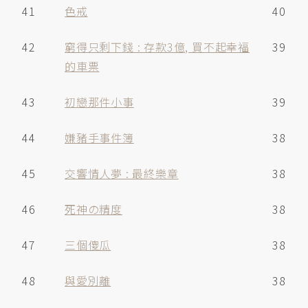
41
色戒
40
42
窮得只剩下錢 : 存款3億, 買不起幸福
39
的車票
43
初戀那件小事
39
44
嫌豬手事件簿
38
45
交響情人夢 : 最終樂章
38
46
死神の精度
38
47
三個傻瓜
38
48
與愛別離
38