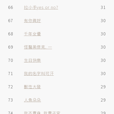
66
拉小手yes or no?
31
67
有你眞好
30
68
千年女優
30
69
怪醫黑傑克. 一
30
70
生日快樂
30
71
我的名字叫可汗
30
72
獸性大發
29
73
人魚朵朵
29
74
我不賣身, 我賣子宮
29