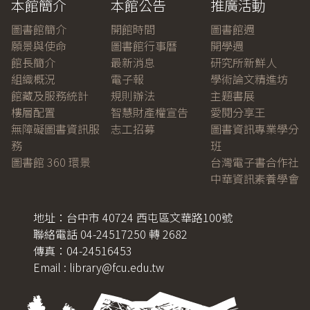
本館簡介
本館公告
推廣活動
圖書館簡介
開館時間
圖書館週
願景與使命
圖書館行事曆
開學週
館長簡介
最新消息
研究所新鮮人
組織概況
電子報
學術論文精進坊
館藏及服務統計
規則辦法
主題書展
樓層配置
智慧財產權宣告
愛閱分享王
無障礙圖書資訊服
志工招募
圖書資訊專業學分
務
班
圖書館 360 環景
台灣電子書合作社
中華資訊素養學會
地址：台中市 40724 西屯區文華路100號
聯絡電話 04-24517250 轉 2682
傳真：04-24516453
Email : library@fcu.edu.tw