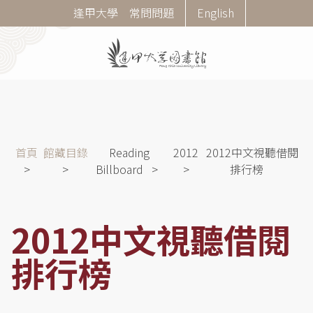
移
Corner
逢甲大學
常問問題
English
至
Menu
主
內
容
導
首頁
館藏目錄
Reading
2012
2012中文視聽借閱
航
Billboard
排行榜
連
結
2012中文視聽借閱
排行榜