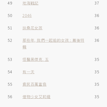
49
地海戦記
37
50
2046
36
51
扶桑花女孩
36
52
那些年, 我們一起追的女孩 : 幕後特
36
輯
53
怪醫黑傑克. 五
35
54
有一天
35
55
貧民百萬富翁
35
56
借物少女艾莉緹
35