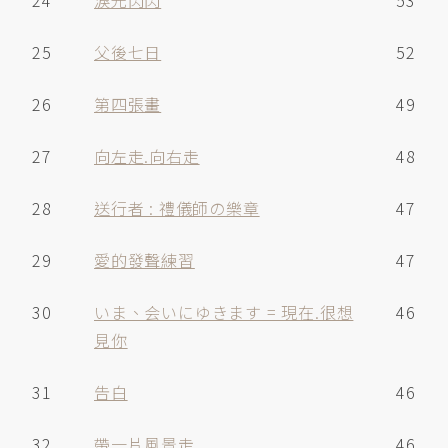
24
淚光閃閃
53
25
父後七日
52
26
第四張畫
49
27
向左走.向右走
48
28
送行者 : 禮儀師の樂章
47
29
愛的發聲練習
47
30
いま、会いにゆきます = 現在.很想
46
見你
31
告白
46
32
帶一片風景走
46