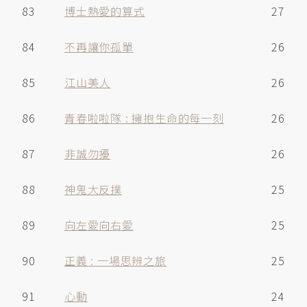
83
博士熱愛的算式
27
84
不再讓你孤單
26
85
江山美人
26
86
青春啦啦隊 : 擁抱生命的每一刻
26
87
非誠勿擾
26
88
神鬼大反撲
25
89
向左愛向右愛
25
90
正義 : 一場思辨之旅
25
91
心動
24