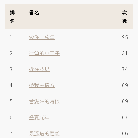
排
書名
次
名
數
1
愛你一萬年
95
2
街角的小王子
81
3
近在咫尺
74
4
帶我去遠方
69
5
當愛來的時候
69
6
盛夏光年
67
7
最遥遠的距離
66