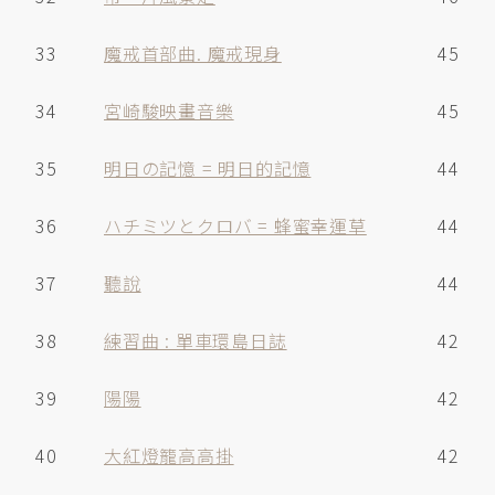
33
魔戒首部曲. 魔戒現身
45
34
宮崎駿映畫音樂
45
35
明日の記憶 = 明日的記憶
44
36
ハチミツとクロバ = 蜂蜜幸運草
44
37
聽說
44
38
練習曲 : 單車環島日誌
42
39
陽陽
42
40
大紅燈籠高高掛
42