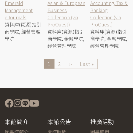
Emerald
Asian & European
Accounting, Tax &
Management
Business
Banking
eJournals
Collection (via
Collection (via
資料庫(資源)指引
ProQuest)
ProQuest)
商學院, 經營管理
資料庫(資源)指引
資料庫(資源)指引
學院
商學院, 金融學院,
商學院, 金融學院,
經營管理學院
經營管理學院
目
1
Page
2
下
››
Last
Last »
前
一
page
Pagination
頁
頁
面
本館簡介
本館公告
推廣活動
圖書館簡介
開館時間
圖書館週