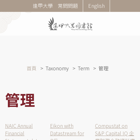
移
Corner
逢甲大學
常問問題
English
至
Menu
主
內
容
導
首頁
Taxonomy
Term
管理
航
連
結
管理
NAIC Annual
Eikon with
Compustat on
Financial
Datastream for
S&P Capital IQ 企