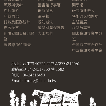
願景與使命
圖書館行事曆
開學週
館長簡介
最新消息
研究所新鮮人
組織概況
電子報
學術論文精進坊
館藏及服務統計
規則辦法
主題書展
樓層配置
智慧財產權宣告
愛閱分享王
無障礙圖書資訊服
志工招募
圖書資訊專業學分
務
班
圖書館 360 環景
台灣電子書合作社
中華資訊素養學會
地址：台中市 40724 西屯區文華路100號
聯絡電話 04-24517250 轉 2682
傳真：04-24516453
Email : library@fcu.edu.tw