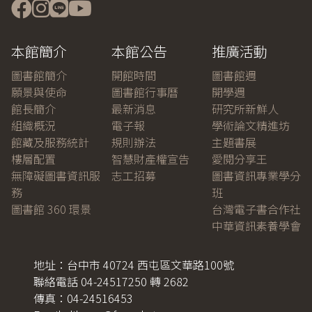
本館簡介
本館公告
推廣活動
圖書館簡介
開館時間
圖書館週
願景與使命
圖書館行事曆
開學週
館長簡介
最新消息
研究所新鮮人
組織概況
電子報
學術論文精進坊
館藏及服務統計
規則辦法
主題書展
樓層配置
智慧財產權宣告
愛閱分享王
無障礙圖書資訊服
志工招募
圖書資訊專業學分
務
班
圖書館 360 環景
台灣電子書合作社
中華資訊素養學會
地址：台中市 40724 西屯區文華路100號
聯絡電話 04-24517250 轉 2682
傳真：04-24516453