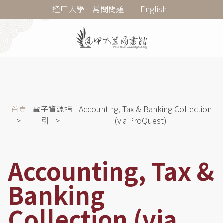
移
Corner
逢甲大學
常問問題
English
至
Menu
主
內
容
導
首頁
電子資源指
Accounting, Tax & Banking Collection
航
引
(via ProQuest)
連
結
Accounting, Tax &
Banking
Collection (via