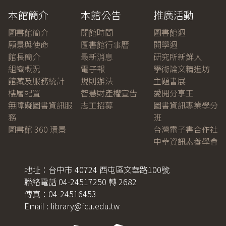
本館簡介
本館公告
推廣活動
圖書館簡介
開館時間
圖書館週
願景與使命
圖書館行事曆
開學週
館長簡介
最新消息
研究所新鮮人
組織概況
電子報
學術論文精進坊
館藏及服務統計
規則辦法
主題書展
樓層配置
智慧財產權宣告
愛閱分享王
無障礙圖書資訊服
志工招募
圖書資訊專業學分
務
班
圖書館 360 環景
台灣電子書合作社
中華資訊素養學會
地址：台中市 40724 西屯區文華路100號
聯絡電話 04-24517250 轉 2682
傳真：04-24516453
Email : library@fcu.edu.tw