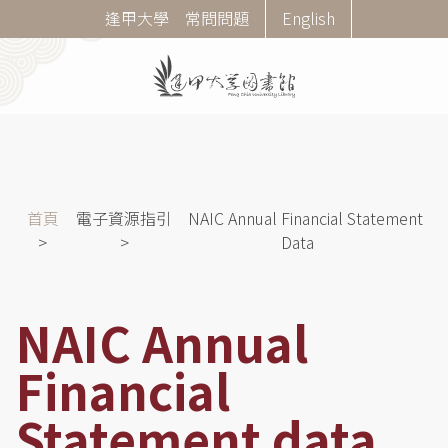
移
Corner
逢甲大學
常問問題
English
至
Menu
主
內
容
導
首頁
電子資源指引
NAIC Annual Financial Statement
航
Data
連
結
NAIC Annual
Financial
Statement data