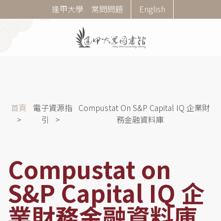
移
Corner
逢甲大學
常問問題
English
至
Menu
主
內
容
導
首頁
電子資源指
Compustat On S&P Capital IQ 企業財
航
引
務金融資料庫
連
結
Compustat on
S&P Capital IQ 企
業財務金融資料庫