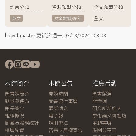
語言分類
資源類型分類
全文類型分類
全文
英文
財金數據/統計
libwebmaster
更新於
週一, 03/18/2024 - 03:08
本館簡介
本館公告
推廣活動
圖書館簡介
開館時間
圖書館週
願景與使命
圖書館行事曆
開學週
館長簡介
最新消息
研究所新鮮人
組織概況
電子報
學術論文精進坊
館藏及服務統計
規則辦法
主題書展
樓層配置
智慧財產權宣告
愛閱分享王