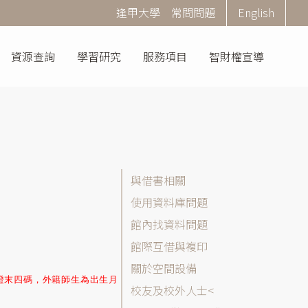
Corner
逢甲大學
常問問題
English
Menu
資源查詢
學習研究
服務項目
智財權宣導
常
與借書相關
問
使用資料庫問題
問
館內找資料問題
題
(FAQ)
館際互借與複印
分
關於空間設備
類
證末四碼，外籍師生為出生月
校友及校外人士
列