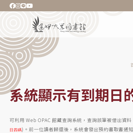
移
至
主
Main
內
navigation
容
導
航
連
結
系統顯示有到期日
可利用 Web OPAC 館藏查詢系統，查詢該筆被借出
)。前一位讀者歸還後，系統會發出預約書取書通
日四碼