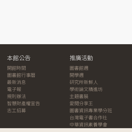
本館公告
推廣活動
開館時間
圖書館週
圖書館行事曆
開學週
最新消息
研究所新鮮人
電子報
學術論文精進坊
規則辦法
主題書展
智慧財產權宣告
愛閱分享王
志工招募
圖書資訊專業學分班
台灣電子書合作社
中華資訊素養學會