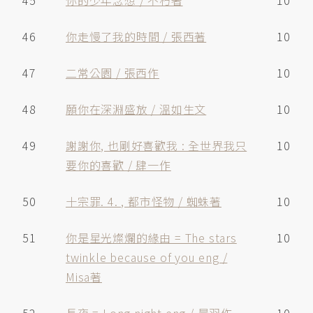
45
你的少年念想 / 不朽著
10
46
你走慢了我的時間 / 張西著
10
47
二常公園 / 張西作
10
48
願你在深淵盛放 / 溫如生文
10
49
謝謝你, 也剛好喜歡我 : 全世界我只
10
要你的喜歡 / 肆一作
50
十宗罪. 4. , 都市怪物 / 蜘蛛著
10
51
你是星光燦爛的緣由 = The stars
10
twinkle because of you eng /
Misa著