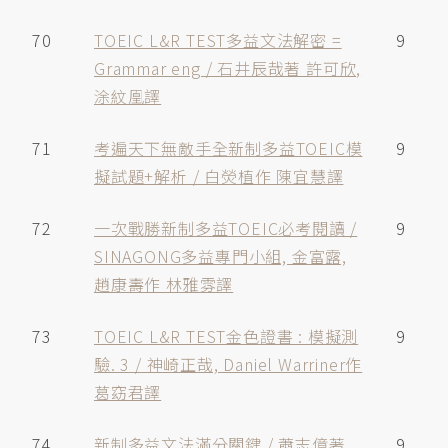
70
TOEIC L&R TEST多益文法解密 =
9
Grammar eng / 石井辰哉著 許可欣,
涂紋凰譯
71
考遍天下無敵手全新制多益TOEIC模
9
擬試題+解析 / 白熒植作 陳宜慧譯
72
一次戰勝新制多益TOEIC必考閱讀 /
9
SINAGONG多益專門小組, 金富露,
趙康壽作 林雅雰譯
73
TOEIC L&R TEST金色證書 : 模擬測
9
驗. 3 / 神崎正哉, Daniel Warriner作
葛窈君譯
74
新制多益文法滿分關鍵 / 蕭志億著
9