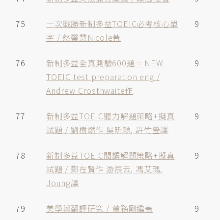
75
一次戰勝新制多益TOEIC必考核心單
9
字 / 蔡馨慧Nicole著
76
新制多益全真測驗600題 = NEW
9
TOEIC test preparation eng /
Andrew Crosthwaite作
77
新制多益TOEIC聽力解題策略+擬真
9
試題 / 劉樹燃作 吳昕穎, 許竹瑩譯
78
新制多益TOEIC閱讀解題策略+擬真
9
試題 / 鄭在賢作 游辰云, 馮艾瑪,
Joung譯
79
美學與翻譯研究 / 董務剛編著
9