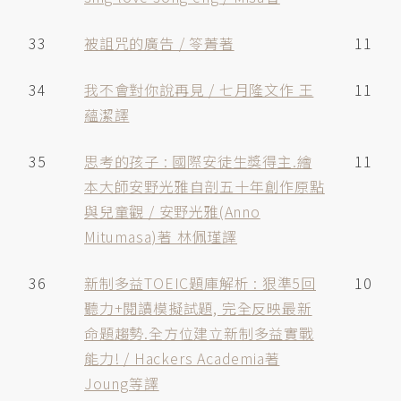
33
被詛咒的廣告 / 笭菁著
11
34
我不會對你說再見 / 七月隆文作 王
11
蘊潔譯
35
思考的孩子 : 國際安徒生獎得主.繪
11
本大師安野光雅自剖五十年創作原點
與兒童觀 / 安野光雅(Anno
Mitumasa)著 林佩瑾譯
36
新制多益TOEIC題庫解析 : 狠準5回
10
聽力+閱讀模擬試題, 完全反映最新
命題趨勢.全方位建立新制多益實戰
能力! / Hackers Academia著
Joung等譯