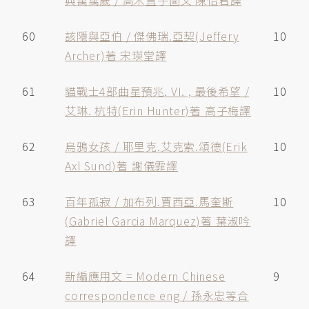
典萬萬歲 / 高木直子圖文 陳怡君譯
60
該隱與亞伯 / 傑佛瑞.亞契(Jeffery
10
Archer)著 宋瑛堂譯
61
貓戰士4部曲星預兆. VI. , 最後希望 /
10
艾琳. 杭特(Erin Hunter)著 高子梅譯
62
烏鴉女孩 / 耶里克.艾克索.頌德(Erik
10
Axl Sund)著 謝儀霏譯
63
百年孤寂 / 加布列.賈西亞.馬奎斯
10
(Gabriel Garcia Marquez)著 葉淑吟
譯
64
新編應用文 = Modern Chinese
9
correspondence eng / 孫永忠等合