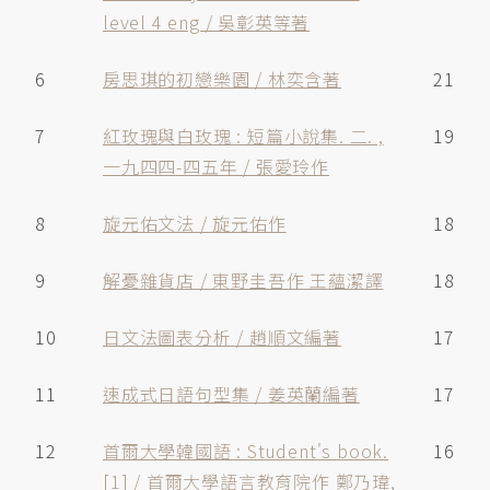
level 4 eng / 吳彰英等著
6
房思琪的初戀樂園 / 林奕含著
21
7
紅玫瑰與白玫瑰 : 短篇小說集. 二. ,
19
一九四四-四五年 / 張愛玲作
8
旋元佑文法 / 旋元佑作
18
9
解憂雜貨店 / 東野圭吾作 王蘊潔譯
18
10
日文法圖表分析 / 趙順文編著
17
11
速成式日語句型集 / 姜英蘭編著
17
12
首爾大學韓國語 : Student's book.
16
[1] / 首爾大學語言教育院作 鄭乃瑋,