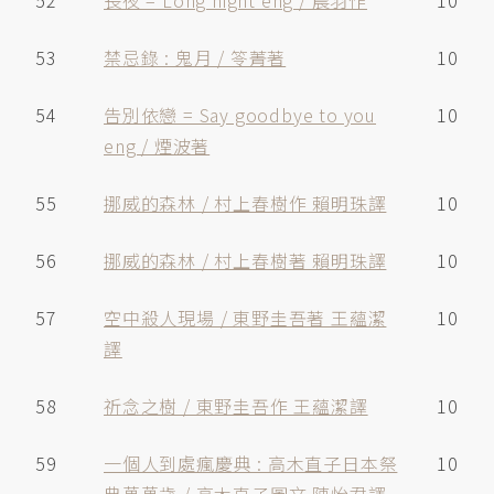
52
長夜 = Long night eng / 晨羽作
10
53
禁忌錄 : 鬼月 / 笭菁著
10
54
告別依戀 = Say goodbye to you
10
eng / 煙波著
55
挪威的森林 / 村上春樹作 賴明珠譯
10
56
挪威的森林 / 村上春樹著 賴明珠譯
10
57
空中殺人現場 / 東野圭吾著 王蘊潔
10
譯
58
祈念之樹 / 東野圭吾作 王蘊潔譯
10
59
一個人到處瘋慶典 : 高木直子日本祭
10