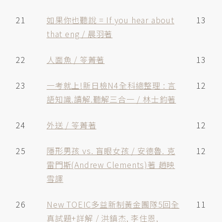
21
如果你也聽說 = If you hear about
13
that eng / 晨羽著
22
人面魚 / 笭菁著
13
23
一考就上!新日檢N4全科總整理 : 言
12
語知識.讀解.聽解三合一 / 林士鈞著
24
外送 / 笭菁著
12
25
隱形男孩 vs. 盲眼女孩 / 安德魯. 克
12
雷門斯(Andrew Clements)著 趙映
雪譯
26
New TOEIC多益新制黃金團隊5回全
11
真試題+詳解 / 洪鎮杰, 李住恩,