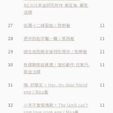
NEXUS多益研究所作 謝宜倫, 嚴思
涵譯
27
孤獨十二練習曲 / 哲明著
11
28
把你的名字曬一曬 / 張西著
11
29
總在說完晚安後特別想你 / 知寒著
11
30
新譯聊齋誌異選 / 蒲松齡作 任篤行,
11
劉淦注譯
31
嘿, 好朋友 = Hey, my dear friend
11
eng / Misa著
32
小羊不會唱情歌 = The lamb can't
11
sing love song eng / Misa著