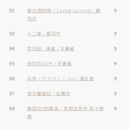
92
春日裡的陽 = Spring sun eng / 晨
9
羽作
93
十二夢 / 晨羽作
9
94
禁忌錄 : 掃墓 / 笭菁著
9
95
撿到的SD卡 / 笭菁著
9
96
彩券 = たからくじ jpn / 護玄著
9
97
倚天屠龍記 / 金庸作
9
98
嫌疑犯X的獻身 / 東野圭吾作 劉子倩
9
譯