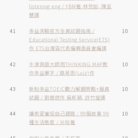
listening eng / YBM著 林芳如, 陳宜
慧譯
41
多益測驗官方全真試題指南 /
10
Educational Testing Service(ETS)
作 ETS台灣區代表編輯委員會編譯
42
牛津英語大師用THINKING MAP教
10
你多益單字 / 路易思(Luiz)作
43
新制多益TOEIC聽力解題策略+擬真
10
試題 / 劉樹燃作 吳昕穎, 許竹瑩譯
44
讓希望催促自己趕路 : 99個故事 99
10
種生活態度 / 米哈著