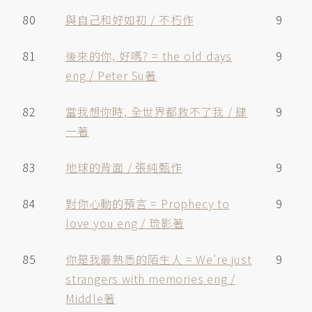
80
與自己和好如初 / 不朽作
9
81
後來的你, 好嗎? = the old days
9
eng / Peter Su著
82
當我想你時, 全世界都救不了我 / 肆
9
一著
83
地球的背面 / 張純甄作
9
84
對你心動的預言 = Prophecy to
9
love you eng / 琉影著
85
你是我最熟悉的陌生人 = We're just
9
strangers with memories eng /
Middle著