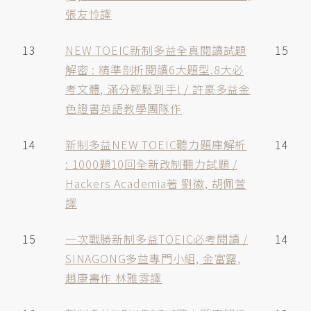
張友怜譯
13
NEW TOEIC新制多益全真閱讀試題
15
解密 : 精準剖析閱讀6大題型.8大必
考文體, 滿分輕鬆到手! / 許豪多益金
色證書英語教學團隊作
14
新制多益NEW TOEIC聽力題庫解析
14
: 1000題10回全新改制聽力試題 /
Hackers Academia著 劉徽, 胡佩萱
譯
15
一次戰勝新制多益TOEIC必考閱讀 /
14
SINAGONG多益專門小組, 金富露,
趙康壽作 林雅雰譯