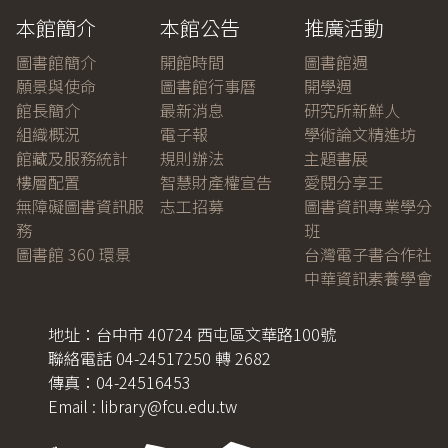
本館簡介
本館公告
推廣活動
圖書館簡介
開館時間
圖書館週
願景與使命
圖書館行事曆
開學週
館長簡介
最新消息
研究所新鮮人
組織概況
電子報
學術論文精進坊
館藏及服務統計
規則辦法
主題書展
樓層配置
智慧財產權宣告
愛閱分享王
無障礙圖書資訊服
志工招募
圖書資訊專業學分
務
班
圖書館 360 環景
台灣電子書合作社
中華資訊素養學會
地址：台中市 40724 西屯區文華路100號
聯絡電話 04-24517250 轉 2682
傳真：04-24516453
Email : library@fcu.edu.tw