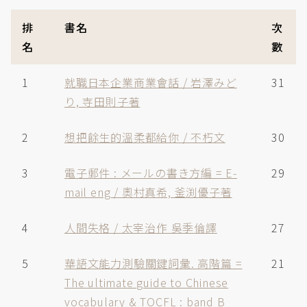
排
書名
次
名
數
1
就職日本企業商業會話 / 岩澤みど
31
り, 寺田則子著
2
想把餘生的溫柔都給你 / 不朽文
30
3
電子郵件 : メールの書き方編 = E-
29
mail eng / 奧村真希, 釜渕優子著
4
人間失格 / 太宰治作 吳季倫譯
27
5
華語文能力測驗關鍵詞彙. 高階篇 =
21
The ultimate guide to Chinese
vocabulary & TOCFL : band B