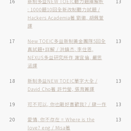
16
新制多益NEW TOEIC聽力題庫解析
13
: 1000題10回全新改制聽力試題 /
Hackers Academia著 劉徽, 胡佩萱
譯
17
New TOEIC多益新制黃金團隊5回全
13
真試題+詳解 / 洪鎮杰, 李住恩,
NEXUS多益研究所作 謝宜倫, 嚴思
涵譯
18
新制多益NEW TOEIC單字大全 /
13
David Cho著 許竹瑩, 張育菁譯
19
可不可以, 你也剛好喜歡我? / 肆一作
13
20
愛情, 你不存在 = Where is the
13
love? eng / Misa著