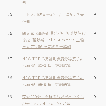
著
65
一個人用韓文去旅行 / 王清棟, 李美
9
林著
66
朗文當代高級辭典(英英. 英漢雙解) /
9
德拉. 薩默斯(Della Summers)主編
王立弟等譯 陳麗敏責任編輯
67
NEW TOEIC模擬測驗滿分秘笈 / 許
9
沁渝執行編輯 賴世雄總編審
68
NEW TOEIC模擬測驗滿分秘笈 / 許
9
沁渝執行編輯 賴世雄總編審
69
突破900分 : 全新多益必考核心文法
9
/ 張小怡, Johnson Mo合著