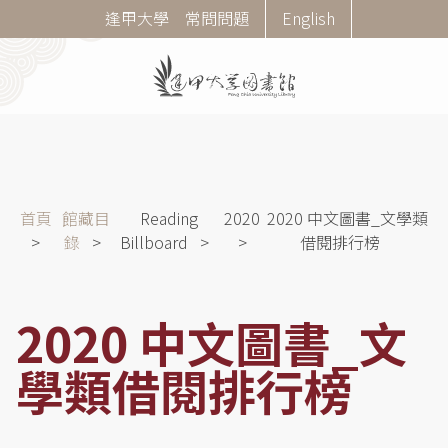
移
Corner
逢甲大學
常問問題
English
至
Menu
主
內
容
導
首頁
館藏目
Reading
2020
2020 中文圖書_文學類
航
錄
Billboard
借閱排行榜
連
結
2020 中文圖書_文
學類借閱排行榜