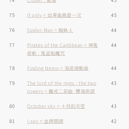
74
Closer : 偷情
45
75
If only = 如果能再愛一次
45
76
Spider-Man = 蜘蛛人
44
77
Pirates of the Caribbean = 神鬼
44
奇航 : 鬼盜船魔咒
78
Finding Nemo = 海底總動員
44
79
The lord of the rings : the two
43
towers = 魔戒二部曲 :雙城奇謀
80
October sky = 十月的天空
43
81
I-spy = 金牌間諜
42