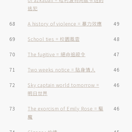
of azkaban = 哈利波特阿兹卡班的
逃犯
68
A history of violence = 暴力效應
49
69
School ties = 校園風雲
48
70
The fugitive = 絕命追殺令
47
71
Two weeks notice = 貼身情人
46
72
Sky captain world tomorrow =
46
明日世界
73
The exorcism of Emily Rose = 驅
46
魔