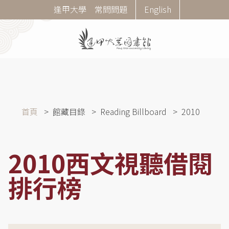
移
Corner
逢甲大學
常問問題
English
至
Menu
主
內
容
導
首頁
館藏目錄
Reading Billboard
2010
航
連
結
2010西文視聽借閱
排行榜