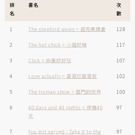
排
書名
次
名
數
1
The stepford wives = 超完美嬌妻
128
2
The hot chick = 小姐好辣
117
3
Click = 命運好好玩
107
4
Love actually = 愛是您愛是我
102
5
The truman show = 楚門的世界
100
6
40 days and 40 nights = 停機40
97
天
7
You got served : Take it to the
97