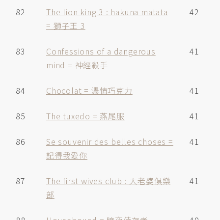
82
The lion king 3 : hakuna matata
42
= 獅子王 3
83
Confessions of a dangerous
41
mind = 神經殺手
84
Chocolat = 濃情巧克力
41
85
The tuxedo = 燕尾服
41
86
Se souvenir des belles choses =
41
記得我愛你
87
The first wives club : 大老婆俱樂
41
部