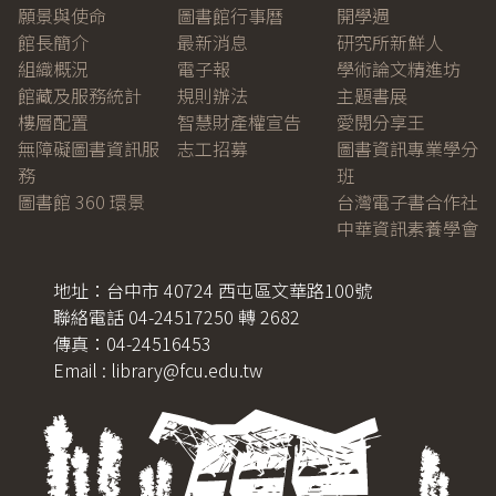
願景與使命
圖書館行事曆
開學週
館長簡介
最新消息
研究所新鮮人
組織概況
電子報
學術論文精進坊
館藏及服務統計
規則辦法
主題書展
樓層配置
智慧財產權宣告
愛閱分享王
無障礙圖書資訊服
志工招募
圖書資訊專業學分
務
班
圖書館 360 環景
台灣電子書合作社
中華資訊素養學會
地址：台中市 40724 西屯區文華路100號
聯絡電話 04-24517250 轉 2682
傳真：04-24516453
Email : library@fcu.edu.tw