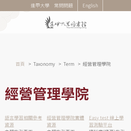
移
Corner
逢甲大學
常問問題
English
至
Menu
主
內
容
導
首頁
Taxonomy
Term
經營管理學院
航
連
結
經營管理學院
語言學習相關參考
經營管理學院實體
Easy test 線上學
資源
資源
習測驗平台