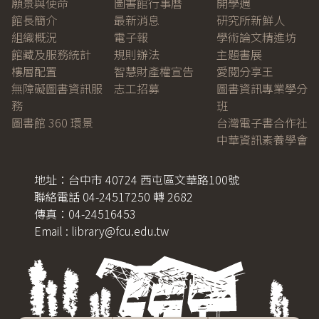
願景與使命
圖書館行事曆
開學週
館長簡介
最新消息
研究所新鮮人
組織概況
電子報
學術論文精進坊
館藏及服務統計
規則辦法
主題書展
樓層配置
智慧財產權宣告
愛閱分享王
無障礙圖書資訊服
志工招募
圖書資訊專業學分
務
班
圖書館 360 環景
台灣電子書合作社
中華資訊素養學會
地址：台中市 40724 西屯區文華路100號
聯絡電話 04-24517250 轉 2682
傳真：04-24516453
Email : library@fcu.edu.tw