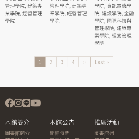
管理學院, 建築專
管理學院, 建築專
學院, 資訊電機學
業學院, 經營管理
業學院, 經營管理
院, 建設學院, 金融
學院
學院
學院, 國際科技與
管理學院, 建築專
業學院, 經營管理
學院
目
1
Page
2
Page
3
Page
4
下
››
Last
Last »
前
一
page
Pagination
頁
頁
面
本館簡介
本館公告
推廣活動
圖書館簡介
開館時間
圖書館週