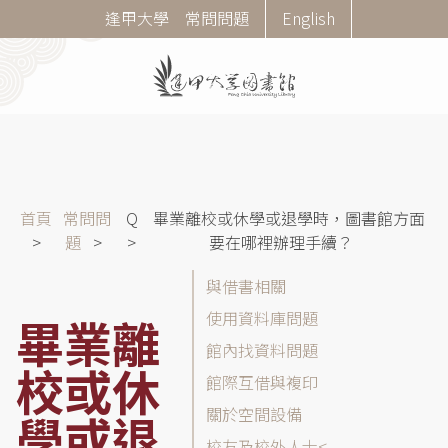
移
Corner
逢甲大學
常問問題
English
至
Menu
主
內
容
導
首頁
常問問
Q
畢業離校或休學或退學時，圖書館方面
航
題
要在哪裡辦理手續？
連
常
與借書相關
結
問
使用資料庫問題
畢業離
問
館內找資料問題
題
校或休
(FAQ)
館際互借與複印
分
關於空間設備
學或退
類
校友及校外人士