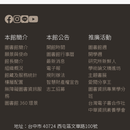
本館簡介
本館公告
推廣活動
圖書館簡介
開館時間
圖書館週
願景與使命
圖書館行事曆
開學週
館長簡介
最新消息
研究所新鮮人
組織概況
電子報
學術論文精進坊
館藏及服務統計
規則辦法
主題書展
樓層配置
智慧財產權宣告
愛閱分享王
無障礙圖書資訊服
志工招募
圖書資訊專業學分
務
班
圖書館 360 環景
台灣電子書合作社
中華資訊素養學會
地址：台中市 40724 西屯區文華路100號