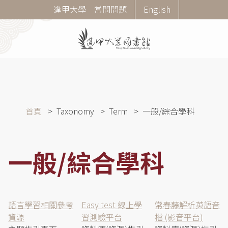
移
Corner
逢甲大學
常問問題
English
至
Menu
主
內
容
導
首頁
Taxonomy
Term
一般/綜合學科
航
連
結
一般/綜合學科
語言學習相關參考
Easy test 線上學
常春藤解析英語音
資源
習測驗平台
檔 (影音平台)