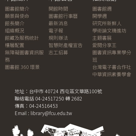
圖書館簡介
開館時間
圖書館週
願景與使命
圖書館行事曆
開學週
館長簡介
最新消息
研究所新鮮人
組織概況
電子報
學術論文精進坊
館藏及服務統計
規則辦法
主題書展
樓層配置
智慧財產權宣告
愛閱分享王
無障礙圖書資訊服
志工招募
圖書資訊專業學分
務
班
圖書館 360 環景
台灣電子書合作社
中華資訊素養學會
地址：台中市 40724 西屯區文華路100號
聯絡電話 04-24517250 轉 2682
傳真：04-24516453
Email : library@fcu.edu.tw