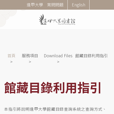
移
Corner
逢甲大學
常問問題
English
至
Menu
主
內
容
導
首頁
服務項目
Download Files
館藏目錄利用指引
航
連
結
館藏目錄利用指引
本指引將說明逢甲大學館藏目錄查詢系統之查詢方式、