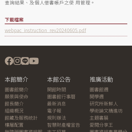
查詢結果、及個人借書帳戶之使 用管理。
下載檔案
Document
webpac_instruction_rev20240605.pdf
本館簡介
本館公告
推廣活動
圖書館簡介
開館時間
圖書館週
願景與使命
圖書館行事曆
開學週
館長簡介
最新消息
研究所新鮮人
組織概況
電子報
學術論文精進坊
館藏及服務統計
規則辦法
主題書展
樓層配置
智慧財產權宣告
愛閱分享王
無障礙圖書資訊服
志工招募
圖書資訊專業學分