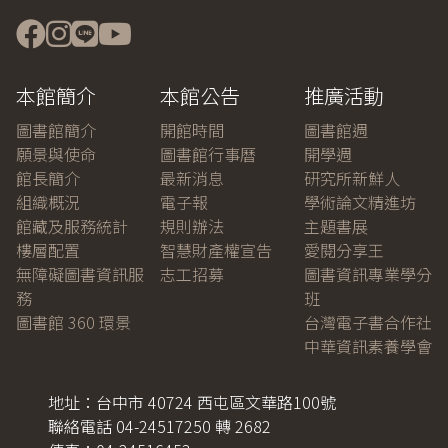
側
選
單
-
本館簡介
本館公告
推廣活動
資
訊
圖書館簡介
開館時間
圖書館週
電
願景與使命
圖書館行事曆
開學週
機
館長簡介
最新消息
研究所新鮮人
學
組織概況
電子報
學術論文精進坊
科
館藏及服務統計
規則辦法
主題書展
樓層配置
智慧財產權宣告
愛閱分享王
無障礙圖書資訊服
志工招募
圖書資訊專業學分
務
班
圖書館 360 環景
台灣電子書合作社
中華資訊素養學會
地址：台中市 40724 西屯區文華路100號
聯絡電話 04-24517250 轉 2682