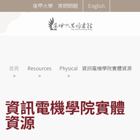
移
Corner
逢甲大學
常問問題
English
至
Menu
主
內
容
導
首頁
Resources
Physical
資訊電機學院實體資源
航
連
結
資訊電機學院實體
資源