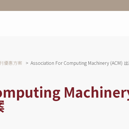
期刊優惠方案
Association For Computing Machinery (
Computing Machiner
案