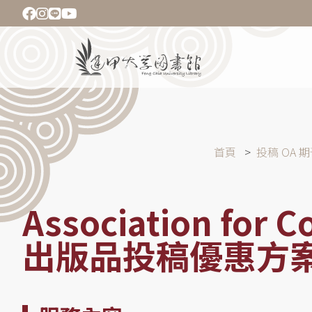
移
至
主
Main
內
navigation
容
導
首頁
投稿 OA 
航
連
結
Association for 
出版品投稿優惠方