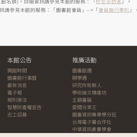
入館名額)。詳細資訊請參見本館的服務：「
校友及訪客
」。
請參見本館的服務：「圖書館會員」-->「
會員施行準則
」
本館公告
推廣活動
開館時間
圖書館週
圖書館行事曆
開學週
最新消息
研究所新鮮人
電子報
學術論文精進坊
規則辦法
主題書展
智慧財產權宣告
愛閱分享王
志工招募
圖書資訊專業學分班
台灣電子書合作社
中華資訊素養學會