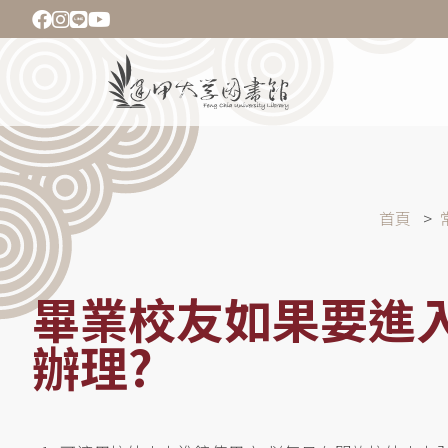
移
至
主
Main
內
navigation
容
導
首頁
航
連
結
畢業校友如果要進
辦理?