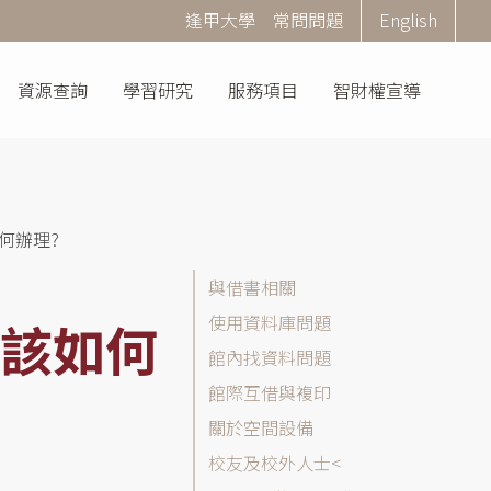
Corner
逢甲大學
常問問題
English
Menu
資源查詢
學習研究
服務項目
智財權宣導
何辦理?
常
與借書相關
問
使用資料庫問題
該如何
問
館內找資料問題
題
(FAQ)
館際互借與複印
分
關於空間設備
類
校友及校外人士
列