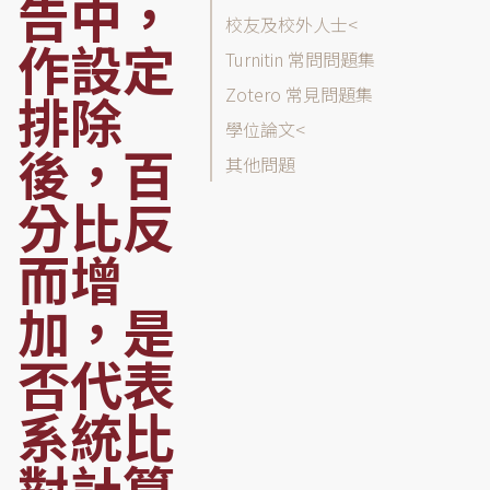
告中，
類
校友及校外人士
列
作設定
表
Turnitin 常問問題集
Zotero 常見問題集
排除
學位論文
後，百
其他問題
分比反
而增
加，是
否代表
系統比
對計算