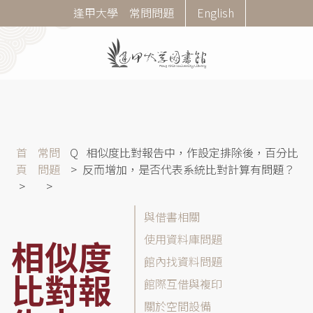
移
Corner
逢甲大學
常問問題
English
至
Menu
主
內
容
導
首
常問
Q
相似度比對報告中，作設定排除後，百分比
航
頁
問題
反而增加，是否代表系統比對計算有問題？
連
結
常
與借書相關
問
使用資料庫問題
相似度
問
館內找資料問題
題
比對報
(FAQ)
館際互借與複印
分
關於空間設備