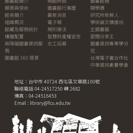
圖書館簡介
開館時間
圖書館週
願景與使命
圖書館行事曆
開學週
館長簡介
最新消息
研究所新鮮人
組織概況
電子報
學術論文精進坊
館藏及服務統計
規則辦法
主題書展
樓層配置
智慧財產權宣告
愛閱分享王
無障礙圖書資訊服
志工招募
圖書資訊專業學分
務
班
圖書館 360 環景
台灣電子書合作社
中華資訊素養學會
地址：台中市 40724 西屯區文華路100號
聯絡電話 04-24517250 轉 2682
傳真：04-24516453
Email : library@fcu.edu.tw