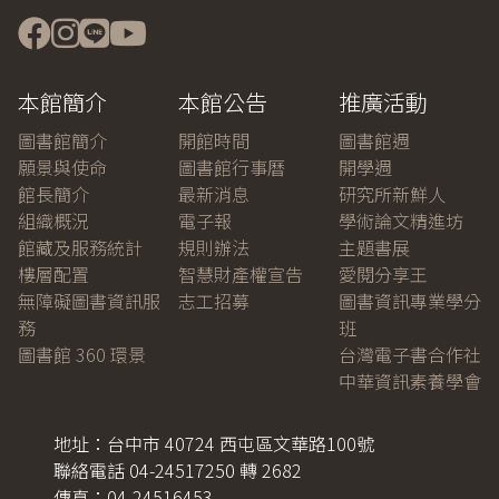
本館簡介
本館公告
推廣活動
圖書館簡介
開館時間
圖書館週
願景與使命
圖書館行事曆
開學週
館長簡介
最新消息
研究所新鮮人
組織概況
電子報
學術論文精進坊
館藏及服務統計
規則辦法
主題書展
樓層配置
智慧財產權宣告
愛閱分享王
無障礙圖書資訊服
志工招募
圖書資訊專業學分
務
班
圖書館 360 環景
台灣電子書合作社
中華資訊素養學會
地址：台中市 40724 西屯區文華路100號
聯絡電話 04-24517250 轉 2682
傳真：04-24516453