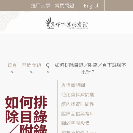
移
Corner
逢甲大學
常問問題
English
至
Menu
主
內
容
導
首頁
常問問題
Q
如何排除目錄／附錄／頁下註腳不
航
比對？
連
常
與借書相關
結
問
使用資料庫問題
如何排
問
館內找資料問題
題
除目錄
(FAQ)
館際互借與複印
分
關於空間設備
／附錄
類
校友及校外人士