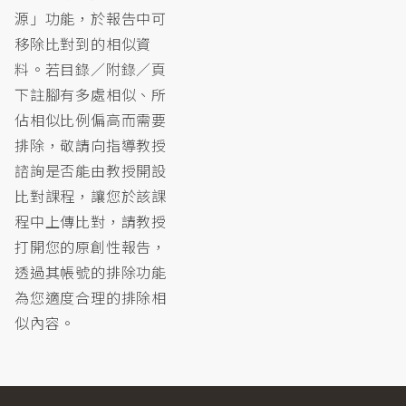
源」功能，於報告中可
移除比對到的相似資
料。若目錄／附錄／頁
下註腳有多處相似、所
佔相似比例偏高而需要
排除，敬請向指導教授
諮詢是否能由教授開設
比對課程，讓您於該課
程中上傳比對，請教授
打開您的原創性報告，
透過其帳號的排除功能
為您適度合理的排除相
似內容。