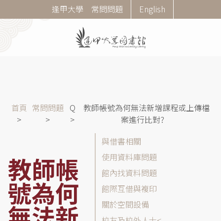
移
Corner
逢甲大學
常問問題
English
至
Menu
主
內
容
導
首頁
常問問題
Q
教師帳號為何無法新增課程或上傳檔
航
案進行比對?
連
常
與借書相關
結
問
使用資料庫問題
教師帳
問
館內找資料問題
題
號為何
(FAQ)
館際互借與複印
分
關於空間設備
無法新
類
校友及校外人士