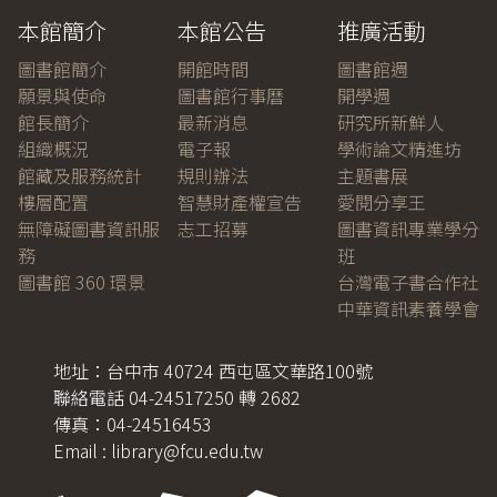
本館簡介
本館公告
推廣活動
圖書館簡介
開館時間
圖書館週
願景與使命
圖書館行事曆
開學週
館長簡介
最新消息
研究所新鮮人
組織概況
電子報
學術論文精進坊
館藏及服務統計
規則辦法
主題書展
樓層配置
智慧財產權宣告
愛閱分享王
無障礙圖書資訊服
志工招募
圖書資訊專業學分
務
班
圖書館 360 環景
台灣電子書合作社
中華資訊素養學會
地址：台中市 40724 西屯區文華路100號
聯絡電話 04-24517250 轉 2682
傳真：04-24516453
Email : library@fcu.edu.tw