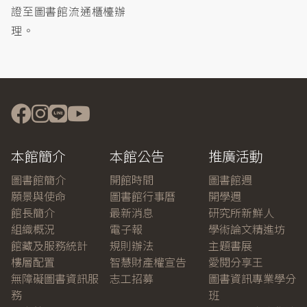
證至圖書館流通櫃檯辦
理。
本館簡介
本館公告
推廣活動
圖書館簡介
開館時間
圖書館週
願景與使命
圖書館行事曆
開學週
館長簡介
最新消息
研究所新鮮人
組織概況
電子報
學術論文精進坊
館藏及服務統計
規則辦法
主題書展
樓層配置
智慧財產權宣告
愛閱分享王
無障礙圖書資訊服
志工招募
圖書資訊專業學分
務
班