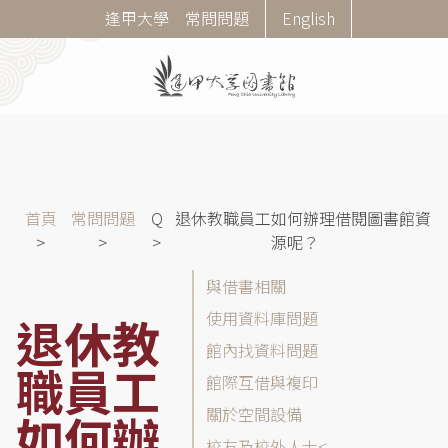
移
Corner
逢甲大學
常問問題
English
至
Menu
主
內
容
導
首頁
常問問題
Q
退休教職員工如何辦理借閱圖書館資
航
源呢？
連
常
與借書相關
結
問
使用資料庫問題
退休教
問
館內找資料問題
題
職員工
(FAQ)
館際互借與複印
分
關於空間設備
如何辦
類
校友及校外人士