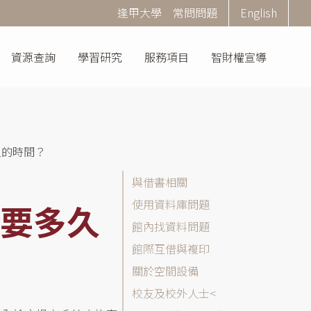
Corner
逢甲大學
常問問題
English
Menu
資源查詢
學習研究
服務項目
智財權宣導
久的時間？
常
與借書相關
問
使用資料庫問題
要多久
問
館內找資料問題
題
(FAQ)
館際互借與複印
分
關於空間設備
類
校友及校外人士
列