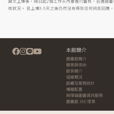
論文上傳後，隔日起2個工作天內會進行審核，若通過審核
核狀況。 若上傳3-5天之後仍然沒有得到任何訊息回應，請
本館簡介
圖書館簡介
願景與使命
館長簡介
組織概況
館藏及服務統計
樓層配置
無障礙圖書資訊服務
圖書館 360 環景