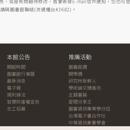
，或是有問題待修改，皆會寄發E-mail信件通知，您也可
與圖書館聯絡(流通櫃台#2682)。
本館公告
推廣活動
開館時間
圖書館週
圖書館行事曆
開學週
最新消息
研究所新鮮人
電子報
學術論文精進坊
規則辦法
主題書展
智慧財產權宣告
愛閱分享王
志工招募
圖書資訊專業學分班
台灣電子書合作社
中華資訊素養學會