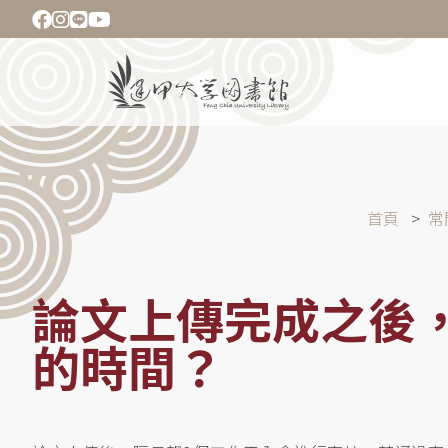
移
至
主
Main
內
navigation
容
導
首頁
常
航
連
結
論文上傳完成之後
的時間？