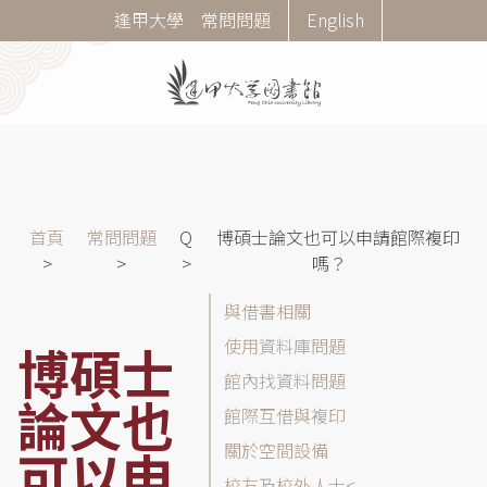
移
Corner
逢甲大學
常問問題
English
至
Menu
主
內
容
導
首頁
常問問題
Q
博碩士論文也可以申請館際複印
航
嗎？
連
常
與借書相關
結
問
使用資料庫問題
博碩士
問
館內找資料問題
題
論文也
(FAQ)
館際互借與複印
分
關於空間設備
可以申
類
校友及校外人士