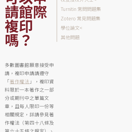
列
請館際
表
Turnitin 常問問題集
Zotero 常見問題集
複印
學位論文
嗎？
其他問題
多數圖書館願意接受申
請，複印申請請遵守
「
著作權法
」，複印資
料限於一本著作之一部
分或期刊中之單篇文
章，且每人限印一份等
相關規定，詳請參見著
作權法（第四十八條及
第六十五條之規定）、