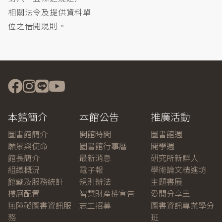
相關法令及提供資料單
位之借閱規則。
本館簡介
本館公告
推廣活動
圖書館簡介
開館時間
圖書館週
願景與使命
圖書館行事曆
開學週
館長簡介
最新消息
研究所新鮮人
組織概況
電子報
學術論文精進坊
館藏及服務統計
規則辦法
主題書展
樓層配置
智慧財產權宣告
愛閱分享王
無障礙圖書資訊服
志工招募
圖書資訊專業學分
務
班