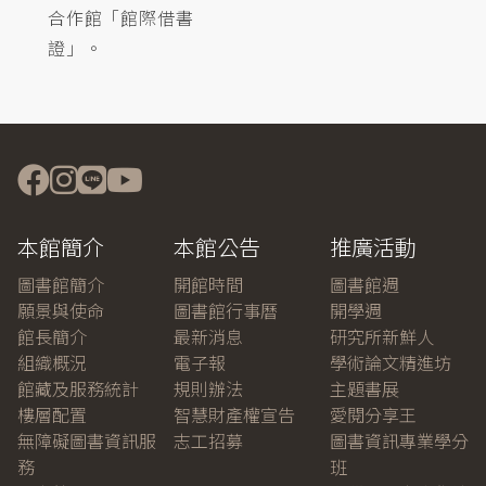
合作館「館際借書
證」。
本館簡介
本館公告
推廣活動
圖書館簡介
開館時間
圖書館週
願景與使命
圖書館行事曆
開學週
館長簡介
最新消息
研究所新鮮人
組織概況
電子報
學術論文精進坊
館藏及服務統計
規則辦法
主題書展
樓層配置
智慧財產權宣告
愛閱分享王
無障礙圖書資訊服
志工招募
圖書資訊專業學分
務
班