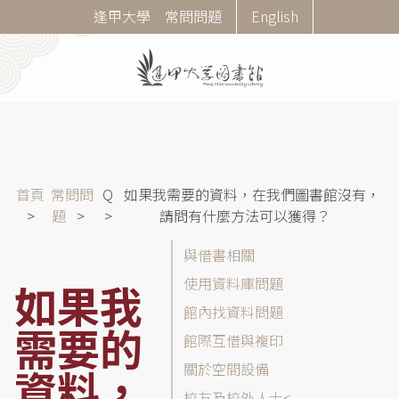
移
Corner
逢甲大學
常問問題
English
至
Menu
主
內
容
導
首頁
常問問
Q
如果我需要的資料，在我們圖書館沒有，
航
題
請問有什麼方法可以獲得？
連
常
與借書相關
結
問
使用資料庫問題
如果我
問
館內找資料問題
題
需要的
(FAQ)
館際互借與複印
分
關於空間設備
資料，
類
校友及校外人士