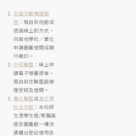
全國文獻傳遞服
務
：親自到他館或
透過線上的方式，
向其他學校／單位
申請圖書借閱或期
刊複印。
中部聯盟
：線上申
請電子借書證後，
親自前往聯盟館辦
理登錄及借閱。
優久聯盟
或
其它學
校合作館
：本校師
生憑學生證/教職員
證至圖書館一樓流
通櫃台登記借用各