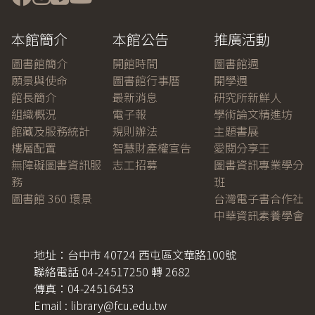
本館簡介
本館公告
推廣活動
圖書館簡介
開館時間
圖書館週
願景與使命
圖書館行事曆
開學週
館長簡介
最新消息
研究所新鮮人
組織概況
電子報
學術論文精進坊
館藏及服務統計
規則辦法
主題書展
樓層配置
智慧財產權宣告
愛閱分享王
無障礙圖書資訊服
志工招募
圖書資訊專業學分
務
班
圖書館 360 環景
台灣電子書合作社
中華資訊素養學會
地址：台中市 40724 西屯區文華路100號
聯絡電話 04-24517250 轉 2682
傳真：04-24516453
Email : library@fcu.edu.tw