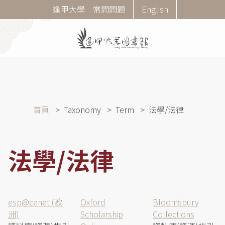
移
Corner
逢甲大學
常問問題
English
至
Menu
主
內
容
導
首頁
Taxonomy
Term
法學/法律
航
連
結
法學/法律
esp@cenet (歐
Oxford
Bloomsbury
洲)
Scholarship
Collections