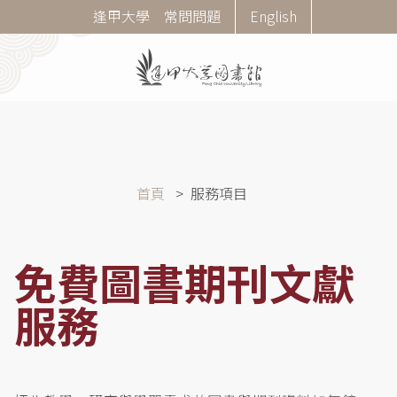
移
Corner
逢甲大學
常問問題
English
至
Menu
主
內
容
導
首頁
服務項目
航
連
結
免費圖書期刊文獻
服務