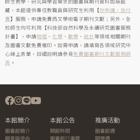
師生教學、研究與學習需求的圖書與期刊資料如無館
藏，本館提供專任教職員與研究生利用【
你申請，我付
費
】服務，申請免費西文學術電子期刊文獻；另外，全
校師生均可利用【科技部自然科學及永續研究圖書服務
計畫】，申請
物理
、
化學
、
數學
、
統計
等領域相關期刊
及圖書文獻免費複印。如需申請，請填寫各領域研究中
心線上表單，詳細說明請參見
免費圖書期刊文獻服務網
頁
。
本館簡介
本館公告
推廣活動
圖書館簡介
開館時間
圖書館週
願景與使命
圖書館行事曆
開學週