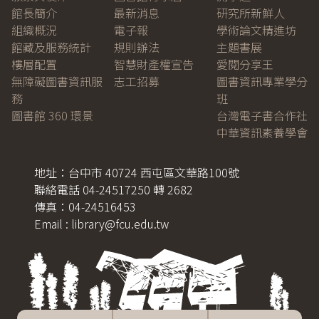
館長簡介
最新消息
研究所新鮮人
組織概況
電子報
學術論文精進坊
館藏及服務統計
規則辦法
主題書展
樓層配置
智慧財產權宣告
愛閱分享王
無障礙圖書資訊服
志工招募
圖書資訊專業學分
務
班
圖書館 360 環景
台灣電子書合作社
中華資訊素養學會
地址：台中市 40724 西屯區文華路100號
聯絡電話 04-24517250 轉 2682
傳真：04-24516453
Email : library@fcu.edu.tw
Mobile