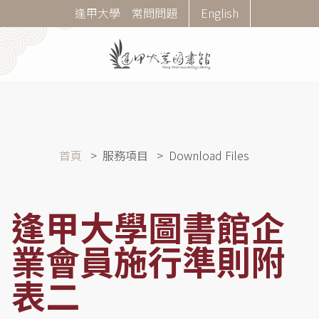
移
Corner
逢甲大學
常問問題
English
至
Menu
主
內
容
導
首頁
服務項目
Download Files
航
連
結
逢甲大學圖書館企
業會員施行準則附
表二