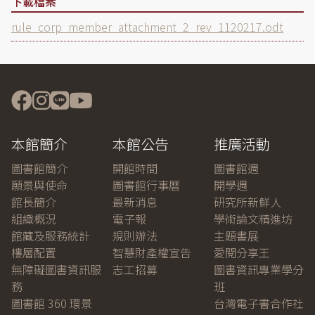
下載檔案
Document
rule_corp_member_attachment_2_rev_1120217.odt
本館簡介
本館公告
推廣活動
圖書館簡介
開館時間
圖書館週
願景與使命
圖書館行事曆
開學週
館長簡介
最新消息
研究所新鮮人
組織概況
電子報
學術論文精進坊
館藏及服務統計
規則辦法
主題書展
樓層配置
智慧財產權宣告
愛閱分享王
無障礙圖書資訊服
志工招募
圖書資訊專業學分
務
班
圖書館 360 環景
台灣電子書合作社